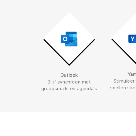
Ya
Outlook
Stimuleer 
Blijf synchroon met
snellere be
groepsmails en agenda's