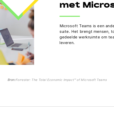
met Micro
Microsoft Teams is een ande
suite. Het brengt mensen, t
gedeelde werkruimte om tea
leveren.
Bron:
Forrester: The Total Economic Impact™ of Microsoft Teams