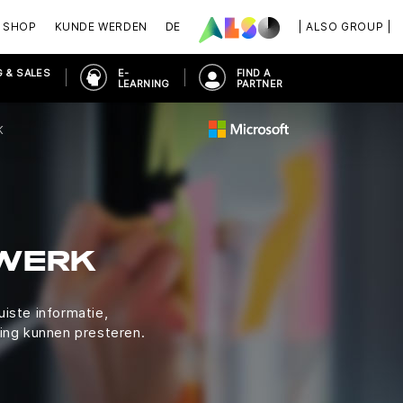
SHOP
KUNDE WERDEN
DE
| ALSO GROUP |
 & SALES
E-
FIND A
LEARNING
PARTNER
K
MWERK
iste informatie,
ing kunnen presteren.