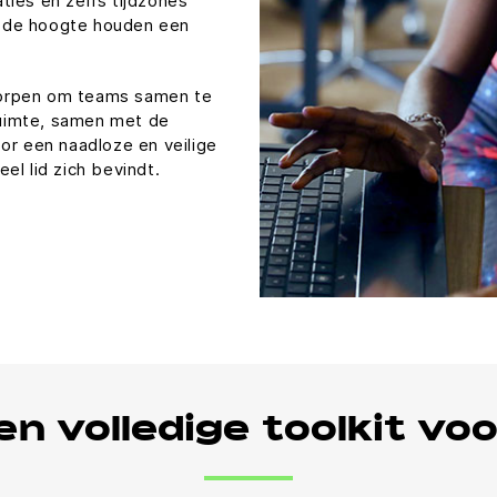
ties en zelfs tijdzones
 de hoogte houden een
worpen om teams samen te
uimte, samen met de
or een naadloze en veilige
el lid zich bevindt.
n volledige toolkit v