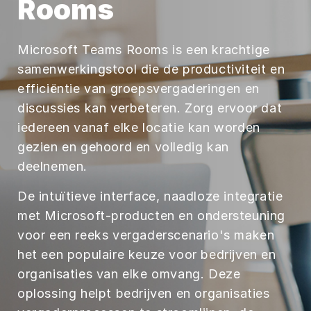
Rooms
Microsoft Teams Rooms is een krachtige
samenwerkingstool die de productiviteit en
efficiëntie van groepsvergaderingen en
discussies kan verbeteren. Zorg ervoor dat
iedereen vanaf elke locatie kan worden
gezien en gehoord en volledig kan
deelnemen.
De intuïtieve interface, naadloze integratie
met Microsoft-producten en ondersteuning
voor een reeks vergaderscenario's maken
het een populaire keuze voor bedrijven en
organisaties van elke omvang. Deze
oplossing helpt bedrijven en organisaties