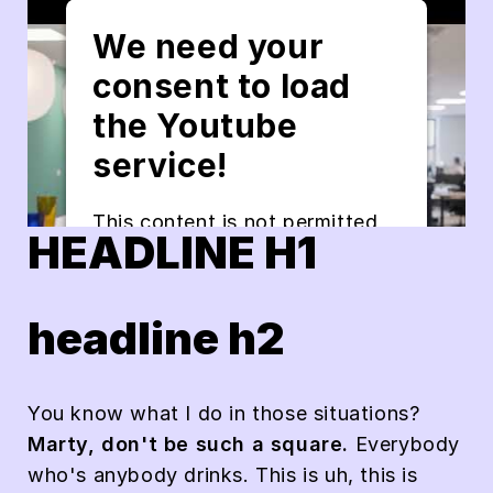
We need your
consent to load
the Youtube
service!
This content is not permitted
HEADLINE H1
to load due to trackers that
are not disclosed to the visitor.
The website owner needs to
headline h2
setup the site with their CMP
to add this content to the list
of technologies used.
You know what I do in those situations?
Marty, don't be such a square.
Everybody
Powered by
Usercentrics Consent
who's anybody drinks. This is uh, this is
Management Platform