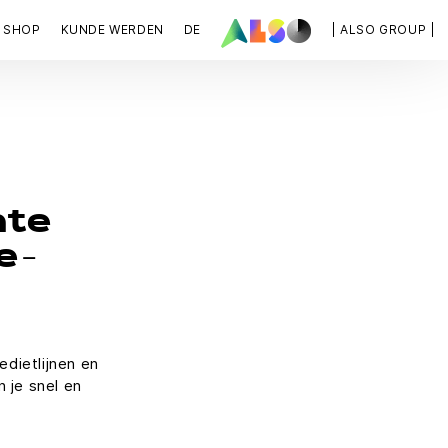
SHOP
KUNDE WERDEN
DE
| ALSO GROUP |
nte
e-
edietlijnen en
 je snel en