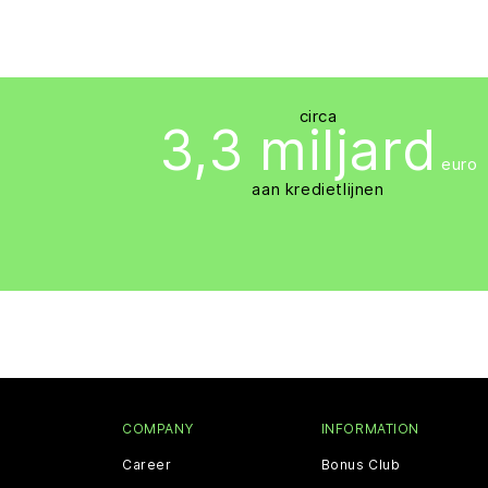
circa
3,3 miljard
euro
aan kredietlijnen
COMPANY
INFORMATION
Career
Bonus Club