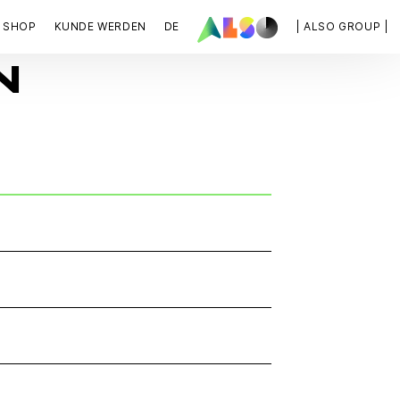
SHOP
KUNDE WERDEN
DE
| ALSO GROUP |
N