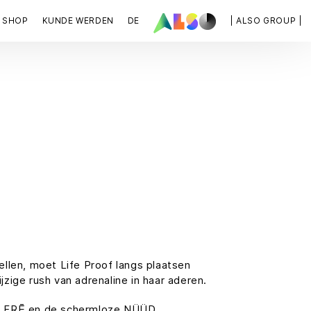
SHOP
KUNDE WERDEN
DE
| ALSO GROUP |
tellen, moet Life Proof langs plaatsen
jzige rush van adrenaline in haar aderen.
ke FRĒ en de schermloze NÜÜD.