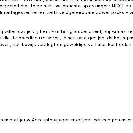
euw gebied met twee niet-waterdichte oplossingen: NËXT en 
montagesteunen en zelfs veldgereedbare power packs - vers
j willen dat je vrij bent van terughoudendheid, vrij van aarz
s die de branding trotseren, in het zand gedijen, de helling
even, het bewijs vastlegt en geweldige verhalen kunt delen.
nemen met jouw Accountmanager en/of met het componenten 