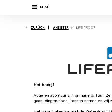
MENÜ
ZURÜCK
ANBIETER
LIFE PROOF
Het bedrijf
Actie en avontuur zijn primaire driften. Z
gaan, dingen doen, kansen nemen en vrij zi
Het begon allemaal met de WaterProof, D