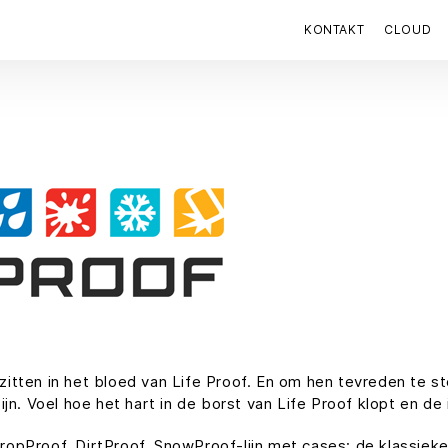
KONTAKT
CLOUD
e zitten in het bloed van Life Proof. En om hen tevreden te s
jn. Voel hoe het hart in de borst van Life Proof klopt en de i
ropProof, DirtProof, SnowProof-lijn met cases: de klassie