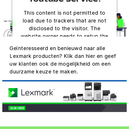
Youtube service!
This content is not permitted to
load due to trackers that are not
disclosed to the visitor. The
website owner needs to setup the
site with their CMP to add this
Geïnteresseerd en benieuwd naar alle
content to the list of technologies
Lexmark producten? Klik dan hier en geef
used.
uw klanten ook de mogelijkheid om een
Powered by
Usercentrics Consent
duurzame keuze te maken.
Management Platform