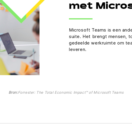
met Micro
Microsoft Teams is een ande
suite. Het brengt mensen, t
gedeelde werkruimte om tea
leveren.
Bron:
Forrester: The Total Economic Impact™ of Microsoft Teams