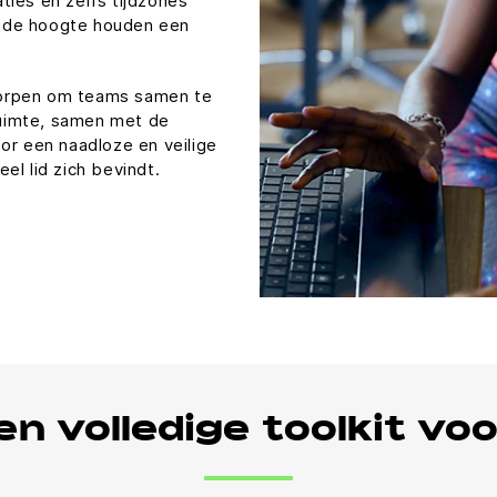
ties en zelfs tijdzones
 de hoogte houden een
worpen om teams samen te
uimte, samen met de
or een naadloze en veilige
el lid zich bevindt.
n volledige toolkit v