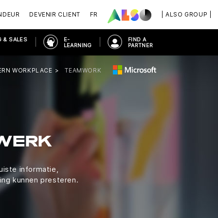
NDEUR
DEVENIR CLIENT
FR
| ALSO GROUP |
 & SALES
E-
FIND A
LEARNING
PARTNER
RN WORKPLACE
TEAMWORK
MWERK
iste informatie,
ing kunnen presteren.