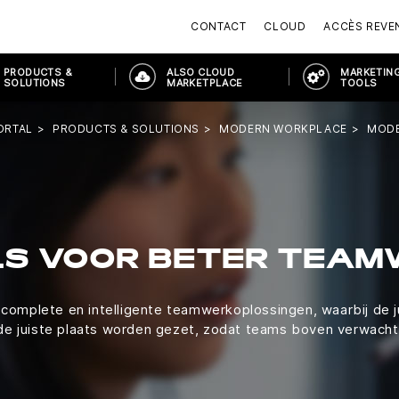
CONTACT
CLOUD
ACCÈS REVE
PRODUCTS &
ALSO CLOUD
MARKETING
SOLUTIONS
MARKETPLACE
TOOLS
ORTAL
PRODUCTS & SOLUTIONS
MODERN WORKPLACE
MODE
S VOOR BETER TEA
 complete en intelligente teamwerkoplossingen, waarbij de ju
 de juiste plaats worden gezet, zodat teams boven verwacht