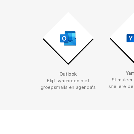
Ya
Outlook
Stimuleer 
Blijf synchroon met
snellere be
groepsmails en agenda's