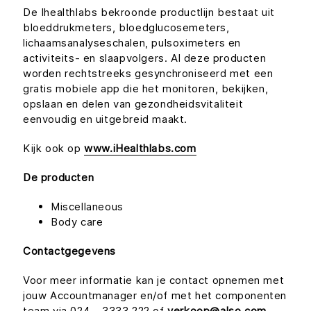
De Ihealthlabs bekroonde productlijn bestaat uit
bloeddrukmeters, bloedglucosemeters,
lichaamsanalyseschalen, pulsoximeters en
activiteits- en slaapvolgers. Al deze producten
worden rechtstreeks gesynchroniseerd met een
gratis mobiele app die het monitoren, bekijken,
opslaan en delen van gezondheidsvitaliteit
eenvoudig en uitgebreid maakt.
Kijk ook op
www.iHealthlabs.com
De producten
Miscellaneous
Body care
Contactgegevens
Voor meer informatie kan je contact opnemen met
jouw Accountmanager en/of met het componenten
team via 024 - 3333 222 of
verkoop@also.com
.