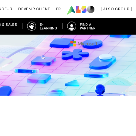
NDEUR
DEVENIR CLIENT
FR
| ALSO GROUP |
 & SALES
E-
FIND A
LEARNING
PARTNER