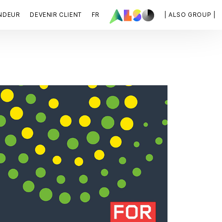
NDEUR
DEVENIR CLIENT
FR
| ALSO GROUP |