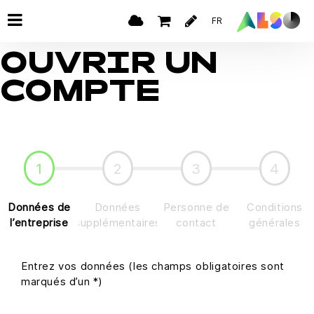
FR
OUVRIR UN
COMPTE
1
2
3
4
Données de
Données
Personne de
Conditions
l’entreprise
supplémentaires
contact
générales
Entrez vos données (les champs obligatoires sont
marqués d’un *)