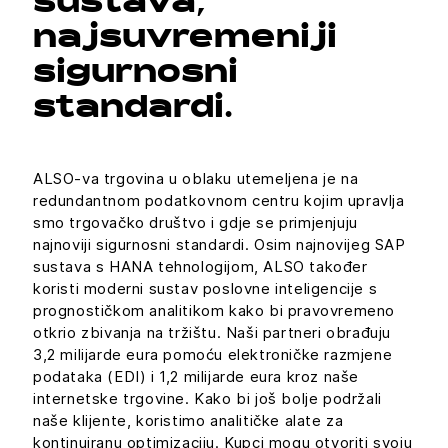
sustava,
najsuvremeniji
sigurnosni
standardi.
ALSO-va trgovina u oblaku utemeljena je na
redundantnom podatkovnom centru kojim upravlja
smo trgovačko društvo i gdje se primjenjuju
najnoviji sigurnosni standardi. Osim najnovijeg SAP
sustava s HANA tehnologijom, ALSO također
koristi moderni sustav poslovne inteligencije s
prognostičkom analitikom kako bi pravovremeno
otkrio zbivanja na tržištu. Naši partneri obrađuju
3,2 milijarde eura pomoću elektroničke razmjene
podataka (EDI) i 1,2 milijarde eura kroz naše
internetske trgovine. Kako bi još bolje podržali
naše klijente, koristimo analitičke alate za
kontinuiranu optimizaciju. Kupci mogu otvoriti svoju