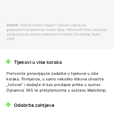
Source:
Total Economic Impact™ (ukupni utjecaj na
gospodarstvo) aplikacija Power Apps i Microsoft Flow, naručena
studija koju je provelo poduzeće Forrester Consulting; lipanj,
2018.
Tijekovi u više koraka
Pretvorite ponavljajuće zadatke u tijekove u više
koraka. Primjerice, u samo nekoliko klikova uhvatite
„tvitove” i dodajte ih kao prodajne prilike u sustav
Dynamics 365 te pretplatnicima u sustavu Mailchimp.
Odobrite zahtjeve