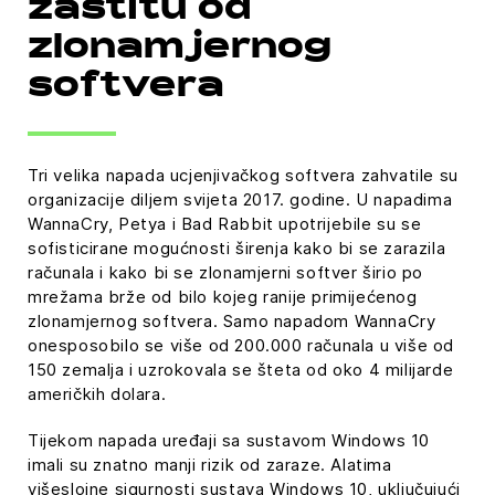
zaštitu od
zlonamjernog
softvera
Tri velika napada ucjenjivačkog softvera zahvatile su
organizacije diljem svijeta 2017. godine. U napadima
WannaCry, Petya i Bad Rabbit upotrijebile su se
sofisticirane mogućnosti širenja kako bi se zarazila
računala i kako bi se zlonamjerni softver širio po
mrežama brže od bilo kojeg ranije primijećenog
zlonamjernog softvera. Samo napadom WannaCry
onesposobilo se više od 200.000 računala u više od
150 zemalja i uzrokovala se šteta od oko 4 milijarde
američkih dolara.
Tijekom napada uređaji sa sustavom Windows 10
imali su znatno manji rizik od zaraze. Alatima
višeslojne sigurnosti sustava Windows 10, uključujući