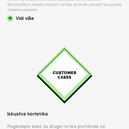
Microsoftovo mrežno mjesto i od Vas se može zatražiti da pružite
dodatne podatke.
Vidi više
Iskustva korisnika
Pogledajte kako su druge tvrtke profitirale uz