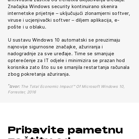
Značajka Windows security kontinuirano skenira
internetske prijetnje – uključujući zlonamjerni softver,
viruse i ucjenjivački softver – diljem aplikacija, e-
pošte i u oblaku.
U sustavu Windows 10 automatski se preuzimaju
najnovije sigurnosne značajke, ažuriranja i
nadogradnje za sve uređaje. Time se smanjuje
opterećenje za IT odjele i minimizira se prazan hod
korisnika zato što su se smanjila restartanja računala
zbog pokretanja ažuriranja.
*
Izvor:
The Total Economic Impact™ Of Microsoft Windows 10,
Forrester, 2016
Pribavite pametnu