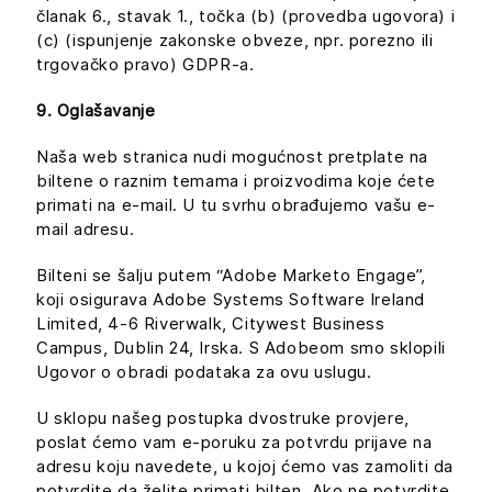
članak 6., stavak 1., točka (b) (provedba ugovora) i
(c) (ispunjenje zakonske obveze, npr. porezno ili
trgovačko pravo) GDPR-a.
9. Oglašavanje
Naša web stranica nudi mogućnost pretplate na
biltene o raznim temama i proizvodima koje ćete
primati na e-mail. U tu svrhu obrađujemo vašu e-
mail adresu.
Bilteni se šalju putem “Adobe Marketo Engage”,
koji osigurava Adobe Systems Software Ireland
Limited, 4-6 Riverwalk, Citywest Business
Campus, Dublin 24, Irska. S Adobeom smo sklopili
Ugovor o obradi podataka za ovu uslugu.
U sklopu našeg postupka dvostruke provjere,
poslat ćemo vam e-poruku za potvrdu prijave na
adresu koju navedete, u kojoj ćemo vas zamoliti da
potvrdite da želite primati bilten. Ako ne potvrdite