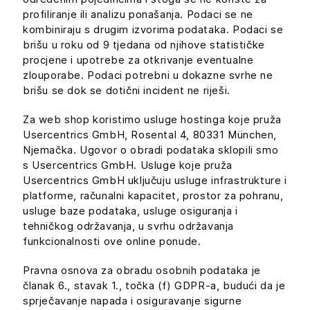
profiliranje ili analizu ponašanja. Podaci se ne
kombiniraju s drugim izvorima podataka. Podaci se
brišu u roku od 9 tjedana od njihove statističke
procjene i upotrebe za otkrivanje eventualne
zlouporabe. Podaci potrebni u dokazne svrhe ne
brišu se dok se dotični incident ne riješi.
Za web shop koristimo usluge hostinga koje pruža
Usercentrics GmbH, Rosental 4, 80331 München,
Njemačka. Ugovor o obradi podataka sklopili smo
s Usercentrics GmbH. Usluge koje pruža
Usercentrics GmbH uključuju usluge infrastrukture i
platforme, računalni kapacitet, prostor za pohranu,
usluge baze podataka, usluge osiguranja i
tehničkog održavanja, u svrhu održavanja
funkcionalnosti ove online ponude.
Pravna osnova za obradu osobnih podataka je
članak 6., stavak 1., točka (f) GDPR-a, budući da je
sprječavanje napada i osiguravanje sigurne