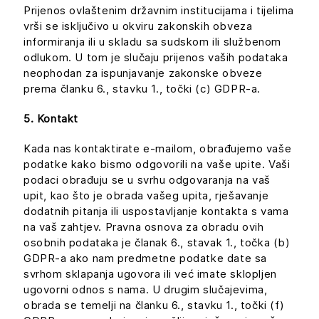
Prijenos ovlaštenim državnim institucijama i tijelima
vrši se isključivo u okviru zakonskih obveza
informiranja ili u skladu sa sudskom ili službenom
odlukom. U tom je slučaju prijenos vaših podataka
neophodan za ispunjavanje zakonske obveze
prema članku 6., stavku 1., točki (c) GDPR-a.
5. Kontakt
Kada nas kontaktirate e-mailom, obrađujemo vaše
podatke kako bismo odgovorili na vaše upite. Vaši
podaci obrađuju se u svrhu odgovaranja na vaš
upit, kao što je obrada vašeg upita, rješavanje
dodatnih pitanja ili uspostavljanje kontakta s vama
na vaš zahtjev. Pravna osnova za obradu ovih
osobnih podataka je članak 6., stavak 1., točka (b)
GDPR-a ako nam predmetne podatke date sa
svrhom sklapanja ugovora ili već imate sklopljen
ugovorni odnos s nama. U drugim slučajevima,
obrada se temelji na članku 6., stavku 1., točki (f)