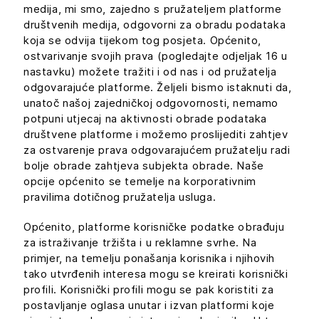
medija, mi smo, zajedno s pružateljem platforme
društvenih medija, odgovorni za obradu podataka
koja se odvija tijekom tog posjeta. Općenito,
ostvarivanje svojih prava (pogledajte odjeljak 16 u
nastavku) možete tražiti i od nas i od pružatelja
odgovarajuće platforme. Željeli bismo istaknuti da,
unatoč našoj zajedničkoj odgovornosti, nemamo
potpuni utjecaj na aktivnosti obrade podataka
društvene platforme i možemo proslijediti zahtjev
za ostvarenje prava odgovarajućem pružatelju radi
bolje obrade zahtjeva subjekta obrade. Naše
opcije općenito se temelje na korporativnim
pravilima dotičnog pružatelja usluga.
Općenito, platforme korisničke podatke obrađuju
za istraživanje tržišta i u reklamne svrhe. Na
primjer, na temelju ponašanja korisnika i njihovih
tako utvrđenih interesa mogu se kreirati korisnički
profili. Korisnički profili mogu se pak koristiti za
postavljanje oglasa unutar i izvan platformi koje