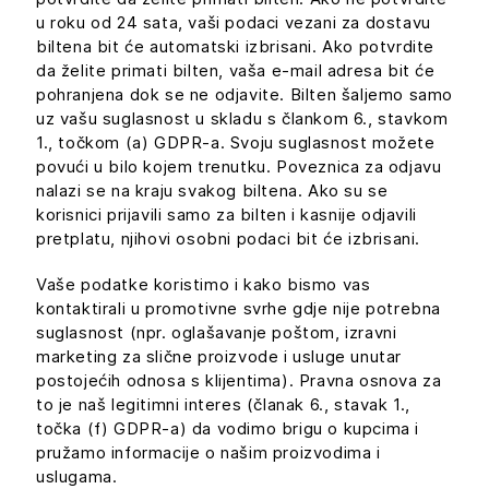
u roku od 24 sata, vaši podaci vezani za dostavu
biltena bit će automatski izbrisani. Ako potvrdite
da želite primati bilten, vaša e-mail adresa bit će
pohranjena dok se ne odjavite. Bilten šaljemo samo
uz vašu suglasnost u skladu s člankom 6., stavkom
1., točkom (a) GDPR-a. Svoju suglasnost možete
povući u bilo kojem trenutku. Poveznica za odjavu
nalazi se na kraju svakog biltena. Ako su se
korisnici prijavili samo za bilten i kasnije odjavili
pretplatu, njihovi osobni podaci bit će izbrisani.
Vaše podatke koristimo i kako bismo vas
kontaktirali u promotivne svrhe gdje nije potrebna
suglasnost (npr. oglašavanje poštom, izravni
marketing za slične proizvode i usluge unutar
postojećih odnosa s klijentima). Pravna osnova za
to je naš legitimni interes (članak 6., stavak 1.,
točka (f) GDPR-a) da vodimo brigu o kupcima i
pružamo informacije o našim proizvodima i
uslugama.