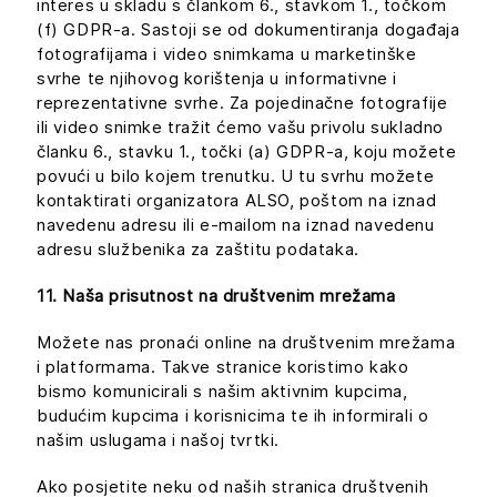
interes u skladu s člankom 6., stavkom 1., točkom
(f) GDPR-a. Sastoji se od dokumentiranja događaja
fotografijama i video snimkama u marketinške
svrhe te njihovog korištenja u informativne i
reprezentativne svrhe. Za pojedinačne fotografije
ili video snimke tražit ćemo vašu privolu sukladno
članku 6., stavku 1., točki (a) GDPR-a, koju možete
povući u bilo kojem trenutku. U tu svrhu možete
kontaktirati organizatora ALSO, poštom na iznad
navedenu adresu ili e-mailom na iznad navedenu
adresu službenika za zaštitu podataka.
11. Naša prisutnost na društvenim mrežama
Možete nas pronaći online na društvenim mrežama
i platformama. Takve stranice koristimo kako
bismo komunicirali s našim aktivnim kupcima,
budućim kupcima i korisnicima te ih informirali o
našim uslugama i našoj tvrtki.
Ako posjetite neku od naših stranica društvenih