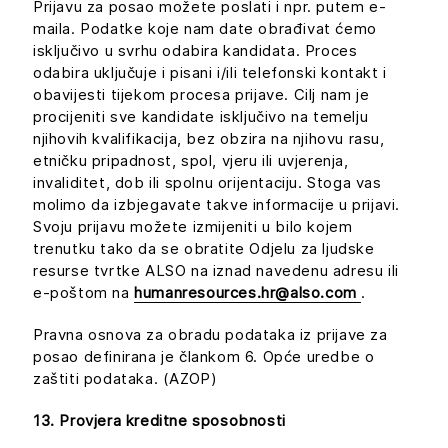
Prijavu za posao možete poslati i npr. putem e-
maila. Podatke koje nam date obrađivat ćemo
isključivo u svrhu odabira kandidata. Proces
odabira uključuje i pisani i/ili telefonski kontakt i
obavijesti tijekom procesa prijave. Cilj nam je
procijeniti sve kandidate isključivo na temelju
njihovih kvalifikacija, bez obzira na njihovu rasu,
etničku pripadnost, spol, vjeru ili uvjerenja,
invaliditet, dob ili spolnu orijentaciju. Stoga vas
molimo da izbjegavate takve informacije u prijavi.
Svoju prijavu možete izmijeniti u bilo kojem
trenutku tako da se obratite Odjelu za ljudske
resurse tvrtke ALSO na iznad navedenu adresu ili
e-poštom na
humanresources.hr@also.com
.
Pravna osnova za obradu podataka iz prijave za
posao definirana je člankom 6. Opće uredbe o
zaštiti podataka. (AZOP)
13. Provjera kreditne sposobnosti