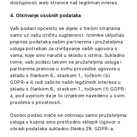
dostupnosti web stranice naš legitiman interes.
4. Otkrivanje osobnih podataka
Vaši podaci općenito se dijele s trećim stranama
samo uz vašu izričitu suglasnost. Iznimke uključuju
prijenos podataka našim partnerima i pružateljima
usluga potreban za izvršavanje naših ugovora s
vama, koje smo naručili u skladu s istima. Sukladno
tome, vaši podaci takvim se pružateljima usluga i
partnerima prenose u svrhu provedbe ugovora u
skladu s člankom 6., stavkom 1., točkom (b)
GDPR-a ili radi zaštite naših legitimnih interesa u
skladu s člankom 6., stavkom 1., točkom (f) GDPR-
a, pod uvjetom da je to izrijekom navedeno u ovim
pravilima o privatnosti.
Osobni podaci inače se otkrivaju samo pružateljima
usluga s kojima smo prethodno sklopili Ugovor o
obradi podataka sukladno članku 28. GDPR-a.