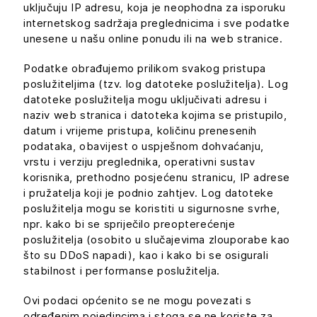
uključuju IP adresu, koja je neophodna za isporuku
internetskog sadržaja preglednicima i sve podatke
unesene u našu online ponudu ili na web stranice.
Podatke obrađujemo prilikom svakog pristupa
poslužiteljima (tzv. log datoteke poslužitelja). Log
datoteke poslužitelja mogu uključivati adresu i
naziv web stranica i datoteka kojima se pristupilo,
datum i vrijeme pristupa, količinu prenesenih
podataka, obavijest o uspješnom dohvaćanju,
vrstu i verziju preglednika, operativni sustav
korisnika, prethodno posjećenu stranicu, IP adrese
i pružatelja koji je podnio zahtjev. Log datoteke
poslužitelja mogu se koristiti u sigurnosne svrhe,
npr. kako bi se spriječilo preopterećenje
poslužitelja (osobito u slučajevima zlouporabe kao
što su DDoS napadi), kao i kako bi se osigurali
stabilnost i performanse poslužitelja.
Ovi podaci općenito se ne mogu povezati s
određenim pojedincima i stoga se ne koriste za