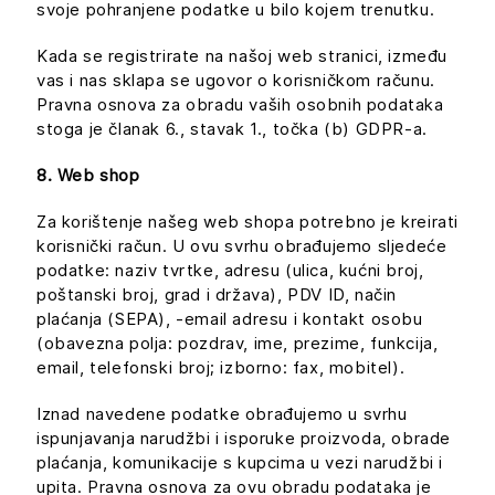
svoje pohranjene podatke u bilo kojem trenutku.
Kada se registrirate na našoj web stranici, između
vas i nas sklapa se ugovor o korisničkom računu.
Pravna osnova za obradu vaših osobnih podataka
stoga je članak 6., stavak 1., točka (b) GDPR-a.
8. Web shop
Za korištenje našeg web shopa potrebno je kreirati
korisnički račun. U ovu svrhu obrađujemo sljedeće
podatke: naziv tvrtke, adresu (ulica, kućni broj,
poštanski broj, grad i država), PDV ID, način
plaćanja (SEPA), -email adresu i kontakt osobu
(obavezna polja: pozdrav, ime, prezime, funkcija,
email, telefonski broj; izborno: fax, mobitel).
Iznad navedene podatke obrađujemo u svrhu
ispunjavanja narudžbi i isporuke proizvoda, obrade
plaćanja, komunikacije s kupcima u vezi narudžbi i
upita. Pravna osnova za ovu obradu podataka je