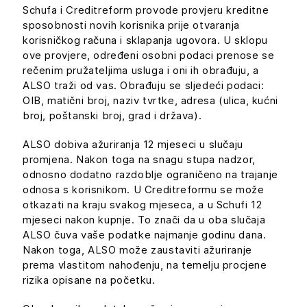
Schufa i Creditreform provode provjeru kreditne
sposobnosti novih korisnika prije otvaranja
korisničkog računa i sklapanja ugovora. U sklopu
ove provjere, određeni osobni podaci prenose se
rečenim pružateljima usluga i oni ih obrađuju, a
ALSO traži od vas. Obrađuju se sljedeći podaci:
OIB, matični broj, naziv tvrtke, adresa (ulica, kućni
broj, poštanski broj, grad i država).
ALSO dobiva ažuriranja 12 mjeseci u slučaju
promjena. Nakon toga na snagu stupa nadzor,
odnosno dodatno razdoblje ograničeno na trajanje
odnosa s korisnikom. U Creditreformu se može
otkazati na kraju svakog mjeseca, a u Schufi 12
mjeseci nakon kupnje. To znači da u oba slučaja
ALSO čuva vaše podatke najmanje godinu dana.
Nakon toga, ALSO može zaustaviti ažuriranje
prema vlastitom nahođenju, na temelju procjene
rizika opisane na početku.