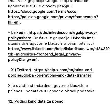
Društva iz grupacije Google imaju standardne
ugovorne klauzule o ovom pitanju. (
https://cloud.google.com/terms/sccs
i
https://policies.google.com/privacy/frameworks?
hl=en
).
- LinkedIn:
https://de.linkedin.com/legal/privacy-
policy#share
. Društva iz grupacije LinkedIn imaju
standardne ugovorne klauzule o ovom pitanju. (
https://www.linkedin.com/help/linkedin/answer/a134319
trk=microsites-frontend_legal_privacy-
policy&lang=en
).
- X (Twitter):
https://help.x.com/en/rules-and-
policies/global-operations-and-data-transfer
X je uvrstio standardne ugovorne klauzule o
prijenosu podataka u ugovor o obradi podataka.
12. Podaci kandidata za posao