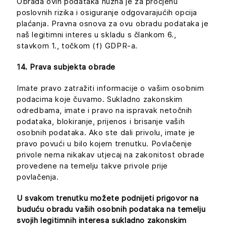
Obrada ovih podataka nužna je za procjenu
poslovnih rizika i osiguranje odgovarajućih opcija
plaćanja. Pravna osnova za ovu obradu podataka je
naš legitimni interes u skladu s člankom 6.,
stavkom 1., točkom (f) GDPR-a.
14. Prava subjekta obrade
Imate pravo zatražiti informacije o vašim osobnim
podacima koje čuvamo. Sukladno zakonskim
odredbama, imate i pravo na ispravak netočnih
podataka, blokiranje, prijenos i brisanje vaših
osobnih podataka. Ako ste dali privolu, imate je
pravo povući u bilo kojem trenutku. Povlačenje
privole nema nikakav utjecaj na zakonitost obrade
provedene na temelju takve privole prije
povlačenja.
U svakom trenutku možete podnijeti prigovor na
buduću obradu vaših osobnih podataka na temelju
svojih legitimnih interesa sukladno zakonskim