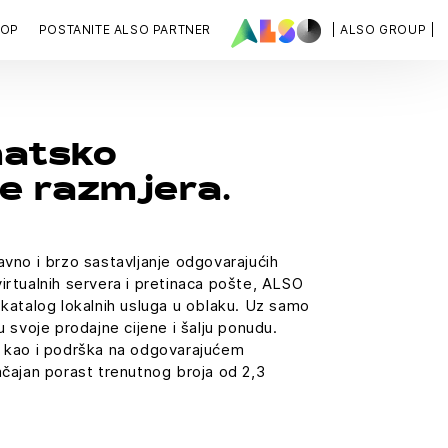
HOP
POSTANITE ALSO PARTNER
| ALSO GROUP |
matsko
e razmjera.
no i brzo sastavljanje odgovarajućih
irtualnih servera i pretinaca pošte, ALSO
u katalog lokalnih usluga u oblaku. Uz samo
ju svoje prodajne cijene i šalju ponudu.
u, kao i podrška na odgovarajućem
čajan porast trenutnog broja od 2,3