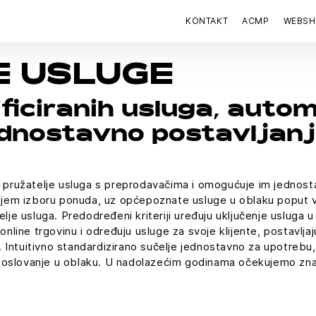
KONTAKT
ACMP
WEBS
E USLUGE
ficiranih usluga, auto
ednostavno postavljanj
ružatelje usluga s preprodavačima i omogućuje im jednostav
svojem izboru ponuda, uz općepoznate usluge u oblaku poput v
elje usluga. Predodređeni kriteriji uređuju uključenje usluga 
 online trgovinu i određuju usluge za svoje klijente, postavlja
 Intuitivno standardizirano sučelje jednostavno za upotreb
poslovanje u oblaku. U nadolazećim godinama očekujemo zna