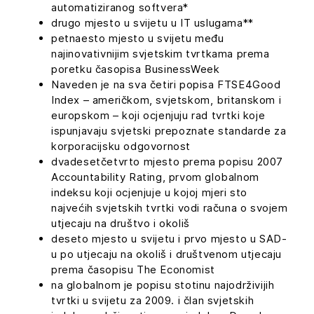
automatiziranog softvera*
drugo mjesto u svijetu u IT uslugama**
petnaesto mjesto u svijetu među
najinovativnijim svjetskim tvrtkama prema
poretku časopisa BusinessWeek
Naveden je na sva četiri popisa FTSE4Good
Index – američkom, svjetskom, britanskom i
europskom – koji ocjenjuju rad tvrtki koje
ispunjavaju svjetski prepoznate standarde za
korporacijsku odgovornost
dvadesetčetvrto mjesto prema popisu 2007
Accountability Rating, prvom globalnom
indeksu koji ocjenjuje u kojoj mjeri sto
najvećih svjetskih tvrtki vodi računa o svojem
utjecaju na društvo i okoliš
deseto mjesto u svijetu i prvo mjesto u SAD-
u po utjecaju na okoliš i društvenom utjecaju
prema časopisu The Economist
na globalnom je popisu stotinu najodrživijih
tvrtki u svijetu za 2009. i član svjetskih