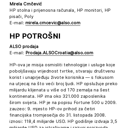
Mirela Crnčević
HP stolna i prijenosna računala, HP monitori, HP
pisači, Poly
E-mail:
mirela.crncevic@also.com
HP POTROŠNI
ALSO prodaja
E-mail:
Prodaja.ALSOCroatia@also.com
HP-ova je misija osmisliti tehnologije i usluge koje
poboljšavaju vrijednost tvrtke, stvaraju društvenu
korist i unaprjeđuju živote korisnika — s fokusom
na utjecaj na što veći broj ljudi. HP opslužuje preko
milijardu klijenata u više od 170 zemalja na šest
kontinenata. HP ima oko 321.000 zaposlenika
širom svijeta. HP je na popisu Fortune 500 u 2009.
zauzeo: 9. mjesto HP-ov prihod za četiri
financijska tromjesečja do 31. listopada 2008.
iznosi: 118,4 milijarde USD. HP godišnje izdvaja 3,5
milijarde USD za istraživanje i razvoj proizvoda,