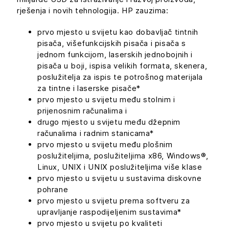
rješenja i novih tehnologija. HP zauzima:
prvo mjesto u svijetu kao dobavljač tintnih
pisača, višefunkcijskih pisača i pisača s
jednom funkcijom, laserskih jednobojnih i
pisača u boji, ispisa velikih formata, skenera,
poslužitelja za ispis te potrošnog materijala
za tintne i laserske pisače*
prvo mjesto u svijetu među stolnim i
prijenosnim računalima i
drugo mjesto u svijetu među džepnim
računalima i radnim stanicama*
prvo mjesto u svijetu među plošnim
poslužiteljima, poslužiteljima x86, Windows®,
Linux, UNIX i UNIX poslužiteljima više klase
prvo mjesto u svijetu u sustavima diskovne
pohrane
prvo mjesto u svijetu prema softveru za
upravljanje raspodijeljenim sustavima*
prvo mjesto u svijetu po kvaliteti