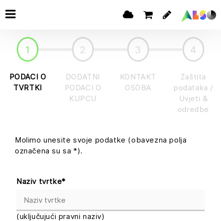
1
2
3
4
PODACI O
DODATNI
KONTAKT
Zaštita
TVRTKI
PODACI O
OSOBA
podataka /
KUPCU
Uvjeti &
odredbe
Molimo unesite svoje podatke (obavezna polja
označena su sa *).
Naziv tvrtke
*
(uključujući pravni naziv)