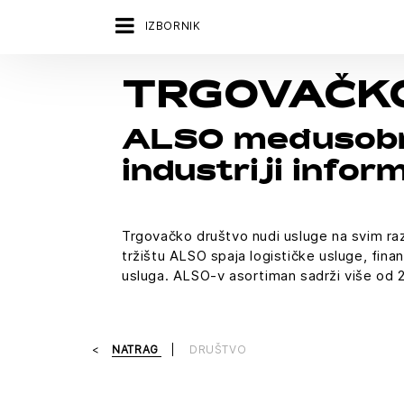
IZBORNIK
TRGOVAČK
ALSO međusobno
industriji infor
Trgovačko društvo nudi usluge na svim raz
tržištu ALSO spaja logističke usluge, fina
usluga. ALSO-v asortiman sadrži više od 2
NATRAG
DRUŠTVO