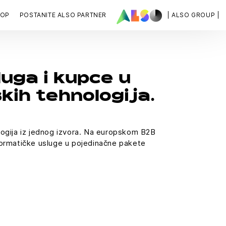
HOP
POSTANITE ALSO PARTNER
| ALSO GROUP |
uga i kupce u
skih tehnologija.
logija iz jednog izvora. Na europskom B2B
informatičke usluge u pojedinačne pakete