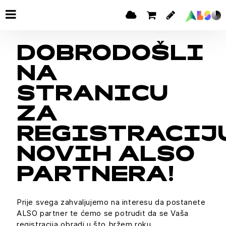
DOBRODOŠLI
NA
STRANICU
ZA
REGISTRACIJ
NOVIH ALSO
PARTNERA!
Prije svega zahvaljujemo na interesu da postanete
ALSO partner te ćemo se potrudit da se Vaša
registracija obradi u što bržem roku.