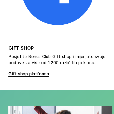
GIFT SHOP
Posjetite Bonus Club Gift shop i mijenjate svoje
bodove za više od 1.200 različitih poklona.
Gift shop platforma