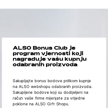
ALSO Bonus Club je
program vjernosti koji
nagrađuje vašu kupnju
odabranih proizvoda
Sakupljajte bonus bodove prilikom kupnje
na ALSO webshopu odabranih proizvoda.
Sakupljene bodove koji su dodijeljeni na
račun vaše firme mijenjate za vrijedne
poklone na ALSO Gift Shopu.