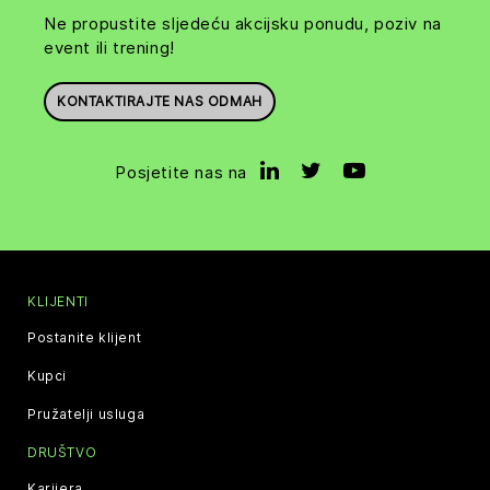
Ne propustite sljedeću akcijsku ponudu, poziv na
event ili trening!
KONTAKTIRAJTE NAS ODMAH
Posjetite nas na
KLIJENTI
Postanite klijent
Kupci
Pružatelji usluga
DRUŠTVO
Karijera