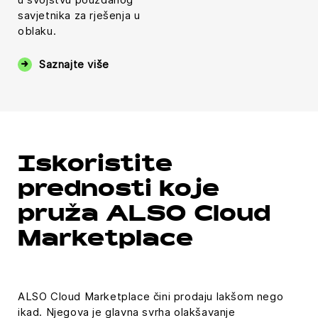
content
savjetnika za rješenja u
is not
oblaku.
permitted
to
load
Saznajte više
due to
trackers
that
are
not
disclosed
Iskoristite
to the
prednosti koje
visitor.
The
pruža ALSO Cloud
website
owner
Marketplace
needs
to
setup
ALSO Cloud Marketplace čini prodaju lakšom nego
the
ikad. Njegova je glavna svrha olakšavanje
site