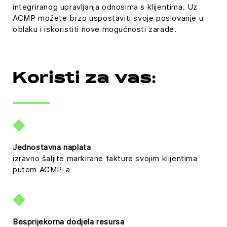
integriranog upravljanja odnosima s klijentima. Uz
with
ACMP možete brzo uspostaviti svoje poslovanje u
their
oblaku i iskoristiti nove mogućnosti zarade.
CMP
to add
this
content
to the
Koristi za vas:
list of
technologies
used.
Powered
by
Jednostavna naplata
Usercentrics
izravno šaljite markirane fakture svojim klijentima
Consent
putem ACMP-a
Management
Platform
Besprijekorna dodjela resursa