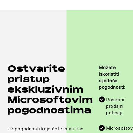
Možete
Ostvarite
iskoristiti
pristup
sljedeće
pogodnosti:
ekskluzivnim
Microsoftovim
Posebni
prodajni
pogodnostima
poticaji
Microsoftov
Uz pogodnosti koje ćete imati kao