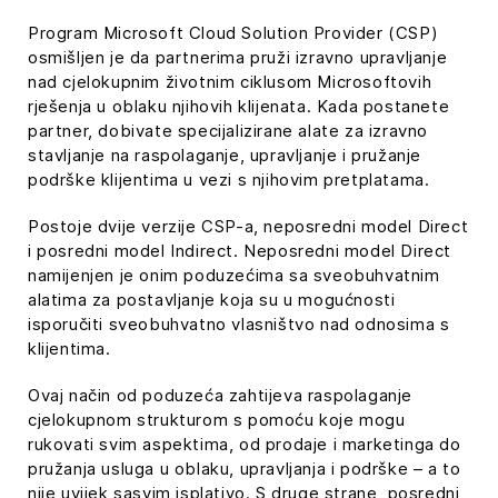
list of technologies used.
Program Microsoft Cloud Solution Provider (CSP)
Powered by
Usercentrics Consent
osmišljen je da partnerima pruži izravno upravljanje
Management Platform
nad cjelokupnim životnim ciklusom Microsoftovih
rješenja u oblaku njihovih klijenata. Kada postanete
partner, dobivate specijalizirane alate za izravno
stavljanje na raspolaganje, upravljanje i pružanje
podrške klijentima u vezi s njihovim pretplatama.
Postoje dvije verzije CSP-a, neposredni model Direct
i posredni model Indirect. Neposredni model Direct
namijenjen je onim poduzećima sa sveobuhvatnim
alatima za postavljanje koja su u mogućnosti
isporučiti sveobuhvatno vlasništvo nad odnosima s
klijentima.
Ovaj način od poduzeća zahtijeva raspolaganje
cjelokupnom strukturom s pomoću koje mogu
rukovati svim aspektima, od prodaje i marketinga do
pružanja usluga u oblaku, upravljanja i podrške – a to
nije uvijek sasvim isplativo. S druge strane, posredni