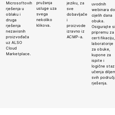
pružanja
jeziku, za
Microsoftovih
uvodnih
usluge uza
sve
rješenja u
webinara d
svega
dobavljače
oblaku i
cijelih dana
nekoliko
i
druga
obuka.
klikova.
proizvode
rješenja
Osigurajte s
izravno iz
nezavisnih
pripremu za
ACMP-a.
proizvođača
certifikaciju
uz ALSO
laboratorije
Cloud
za obuke,
Marketplace.
kupone za
ispite i
logične sta
učenja dilje
svih područj
rješenja.