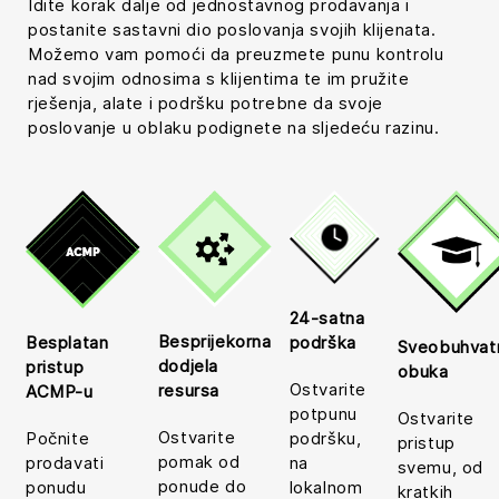
Idite korak dalje od jednostavnog prodavanja i
postanite sastavni dio poslovanja svojih klijenata.
Možemo vam pomoći da preuzmete punu kontrolu
nad svojim odnosima s klijentima te im pružite
rješenja, alate i podršku potrebne da svoje
poslovanje u oblaku podignete na sljedeću razinu.
24-satna
Besprijekorna
podrška
Besplatan
Sveobuhvat
dodjela
pristup
obuka
Ostvarite
resursa
ACMP-u
potpunu
Ostvarite
Ostvarite
podršku,
Počnite
pristup
pomak od
na
prodavati
svemu, od
ponude do
lokalnom
ponudu
kratkih