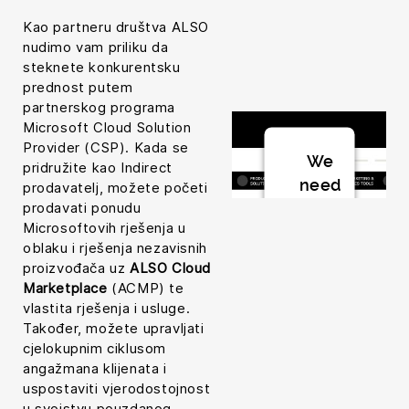
Kao partneru društva ALSO
nudimo vam priliku da
steknete konkurentsku
prednost putem
partnerskog programa
Microsoft Cloud Solution
Provider (CSP). Kada se
We
pridružite kao Indirect
need
prodavatelj, možete početi
your
prodavati ponudu
Microsoftovih rješenja u
consent
oblaku i rješenja nezavisnih
to load
proizvođača uz
ALSO Cloud
the
Marketplace
(ACMP) te
Youtube
vlastita rješenja i usluge.
Playlist
Također, možete upravljati
cjelokupnim ciklusom
service!
angažmana klijenata i
uspostaviti vjerodostojnost
This
u svojstvu pouzdanog