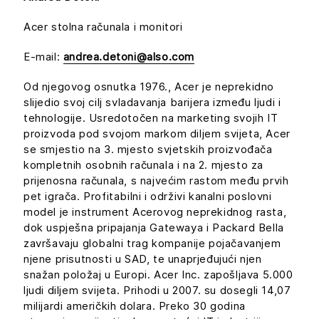
Acer stolna računala i monitori
E-mail:
andrea.detoni@also.com
Od njegovog osnutka 1976., Acer je neprekidno
slijedio svoj cilj svladavanja barijera između ljudi i
tehnologije. Usredotočen na marketing svojih IT
proizvoda pod svojom markom diljem svijeta, Acer
se smjestio na 3. mjesto svjetskih proizvođača
kompletnih osobnih računala i na 2. mjesto za
prijenosna računala, s najvećim rastom među prvih
pet igrača. Profitabilni i održivi kanalni poslovni
model je instrument Acerovog neprekidnog rasta,
dok uspješna pripajanja Gatewaya i Packard Bella
završavaju globalni trag kompanije pojačavanjem
njene prisutnosti u SAD, te unaprjeđujući njen
snažan položaj u Europi. Acer Inc. zapošljava 5.000
ljudi diljem svijeta. Prihodi u 2007. su dosegli 14,07
milijardi američkih dolara. Preko 30 godina