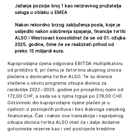
Jačanje pozicije broj 1 kao neizravnog pružatelja
usluga u oblaku u EMEA
Nakon rekordno brzog zaključenja posla, koje je
uslijedilo nakon odobrenja spajanja, financije tvrtki
ALSO
i
Westcoast
konsolidirat će se od 01. ožujka
2025. godine, čime će se realizirati prihod od
preko 15 milijardi eura.
Kupoprodajna cijena odgovara EBITDA multiplikatoru
od približno 6, pri čemu je četvrtina ukupnog iznosa
plaćena u dionicama tvrtke ALSO. Te su dionice
stečene u okviru programa otkupa dionica za
razdoblje 2022.–2023. godine po prosječnoj cijeni od
172,00 CHF, a sada se s njima trguje po 276,00 CHF.
Gotovinski dio kupoprodajne cijene plaćen je u
cijelosti iz postojećih pričuva i bez ikakvoga vanjskog
financiranja. Čak i nakon ove transakcije i najavljenog
otkupa dionica tvrtka ALSO imat će i dalje dodatne
gotovinske rezerve kao i već postojeće kreditne