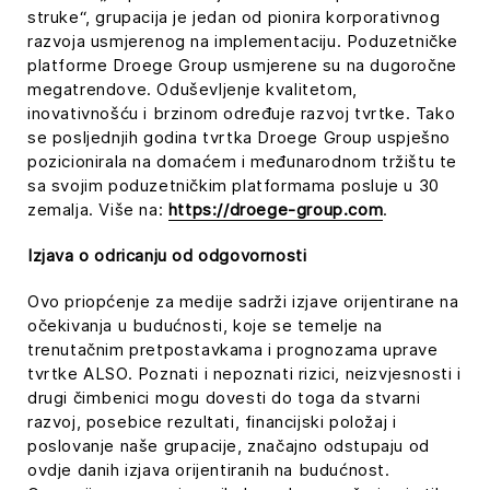
struke“, grupacija je jedan od pionira korporativnog
razvoja usmjerenog na implementaciju. Poduzetničke
platforme Droege Group usmjerene su na dugoročne
megatrendove. Oduševljenje kvalitetom,
inovativnošću i brzinom određuje razvoj tvrtke. Tako
se posljednjih godina tvrtka Droege Group uspješno
pozicionirala na domaćem i međunarodnom tržištu te
sa svojim poduzetničkim platformama posluje u 30
zemalja. Više na:
https://droege-group.com
.
Izjava o odricanju od odgovornosti
Ovo priopćenje za medije sadrži izjave orijentirane na
očekivanja u budućnosti, koje se temelje na
trenutačnim pretpostavkama i prognozama uprave
tvrtke ALSO. Poznati i nepoznati rizici, neizvjesnosti i
drugi čimbenici mogu dovesti do toga da stvarni
razvoj, posebice rezultati, financijski položaj i
poslovanje naše grupacije, značajno odstupaju od
ovdje danih izjava orijentiranih na budućnost.