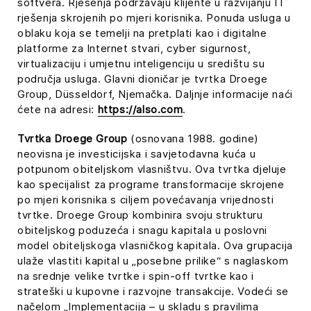
softvera. Rješenja podržavaju klijente u razvijanju IT
rješenja skrojenih po mjeri korisnika. Ponuda usluga u
oblaku koja se temelji na pretplati kao i digitalne
platforme za Internet stvari, cyber sigurnost,
virtualizaciju i umjetnu inteligenciju u središtu su
područja usluga. Glavni dioničar je tvrtka Droege
Group, Düsseldorf, Njemačka. Daljnje informacije naći
ćete na adresi:
https://also.com
.
Tvrtka Droege Group
(osnovana 1988. godine)
neovisna je investicijska i savjetodavna kuća u
potpunom obiteljskom vlasništvu. Ova tvrtka djeluje
kao specijalist za programe transformacije skrojene
po mjeri korisnika s ciljem povećavanja vrijednosti
tvrtke. Droege Group kombinira svoju strukturu
obiteljskog poduzeća i snagu kapitala u poslovni
model obiteljskoga vlasničkog kapitala. Ova grupacija
ulaže vlastiti kapital u „posebne prilike“ s naglaskom
na srednje velike tvrtke i spin-off tvrtke kao i
strateški u kupovne i razvojne transakcije. Vodeći se
načelom „Implementacija – u skladu s pravilima