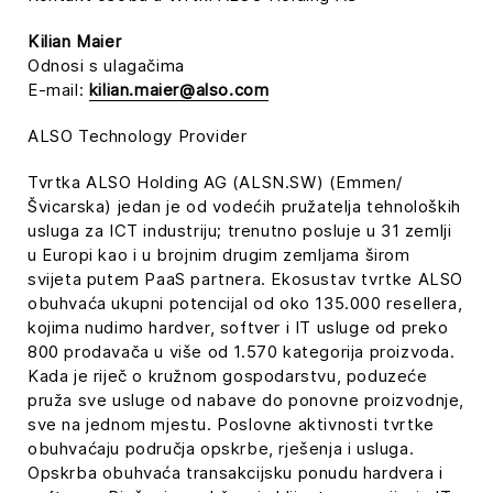
Kilian Maier
Odnosi s ulagačima
E-mail:
kilian.maier@also.com
ALSO Technology Provider
Tvrtka ALSO Holding AG (ALSN.SW) (Emmen/
Švicarska) jedan je od vodećih pružatelja tehnoloških
usluga za ICT industriju; trenutno posluje u 31 zemlji
u Europi kao i u brojnim drugim zemljama širom
svijeta putem PaaS partnera. Ekosustav tvrtke ALSO
obuhvaća ukupni potencijal od oko 135.000 resellera,
kojima nudimo hardver, softver i IT usluge od preko
800 prodavača u više od 1.570 kategorija proizvoda.
Kada je riječ o kružnom gospodarstvu, poduzeće
pruža sve usluge od nabave do ponovne proizvodnje,
sve na jednom mjestu. Poslovne aktivnosti tvrtke
obuhvaćaju područja opskrbe, rješenja i usluga.
Opskrba obuhvaća transakcijsku ponudu hardvera i