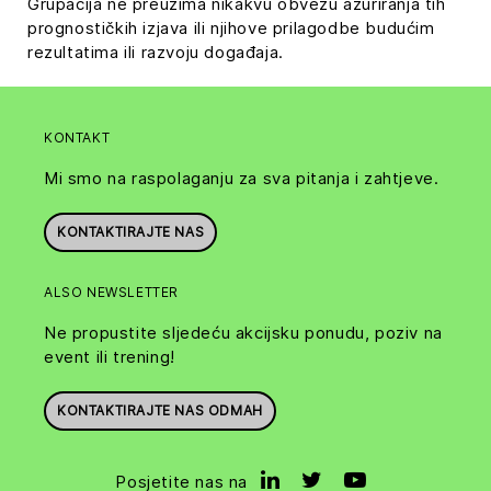
Grupacija ne preuzima nikakvu obvezu ažuriranja tih
prognostičkih izjava ili njihove prilagodbe budućim
rezultatima ili razvoju događaja.
KONTAKT
Mi smo na raspolaganju za sva pitanja i zahtjeve.
KONTAKTIRAJTE NAS
ALSO NEWSLETTER
Ne propustite sljedeću akcijsku ponudu, poziv na
event ili trening!
KONTAKTIRAJTE NAS ODMAH
Posjetite nas na