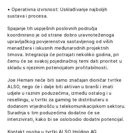
• Operativna izvrsnost: Usklađivanje najboljih
sustava i procesa.
Spajanje tih uspješnih poslovnih područja
koordinirano je od strane dobro uravnoteženoga
upravljačkog povjerenstva sastavljenog od viših
menadžera i iskusnih međunarodnih projektnih
timova. Integracija će potrajati nekoliko godina, pri
čemu će se svakoj pojedinačnoj temi dati prioritet u
skladu s njezinim potencijalom profitabilnosti.
Joe Hemani neće biti samo značajan dioničar tvrtke
ALSO, nego će i dalje biti aktivan u branši i imati
udjele u raznim poduzećima, između ostalog i u
resellingu, u tvrtki za gaming te distributeru s
dodanom vrijednošću u telekomunikacijskom sektoru.
Suradnja s tim poduzećima dodatno će se
intenzivirati, kako bi se oslobodio dodatni potencijal.
Kontakt osoba u tvrtki ALSO Holding AG