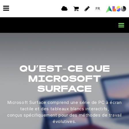
FR
QU’EST-CE QUE
MICROSOFT
SURFACE
Microsoft Surface comprend une série de PC à écran
tactile et des tableaux blancs interactifs,
conçus spécifiquement pour des méthodes de travail
évolutives.