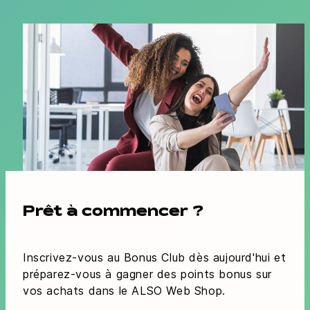
Prêt à commencer ?
Inscrivez-vous au Bonus Club dès aujourd'hui et
préparez-vous à gagner des points bonus sur
vos achats dans le ALSO Web Shop.