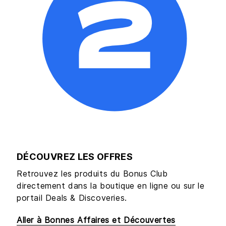
DÉCOUVREZ LES OFFRES
Retrouvez les produits du Bonus Club
directement dans la boutique en ligne ou sur le
portail Deals & Discoveries.
Aller à Bonnes Affaires et Découvertes