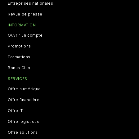
Entreprises nationales
Revue de presse
INFORMATION
Ouvrir un compte
Promotions
Formations
Bonus Club
SERVICES
Offre numérique
Offre financière
Offre IT
Offre logistique
Offre solutions