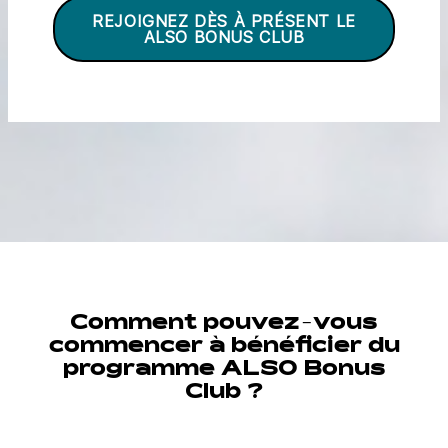
REJOIGNEZ DÈS À PRÉSENT LE
ALSO BONUS CLUB
Comment pouvez-vous
commencer à bénéficier du
programme ALSO Bonus
Club ?