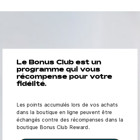
Le Bonus Club est un
programme qui vous
récompense pour votre
fidélité.
Les points accumulés lors de vos achats
dans la boutique en ligne peuvent être
échangés contre des récompenses dans la
boutique Bonus Club Reward.