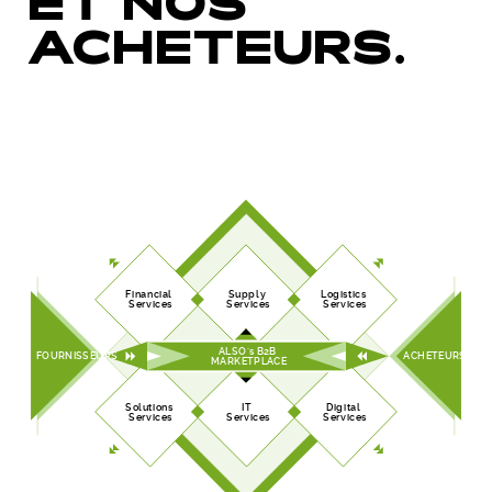
ET NOS
ACHETEURS.
Financial
Supply
Logistics
Services
Services
Services
ALSO's B2B
FOURNISSEURS
ACHETEURS
MARKETPLACE
Solutions
IT
Digital
Services
Services
Services