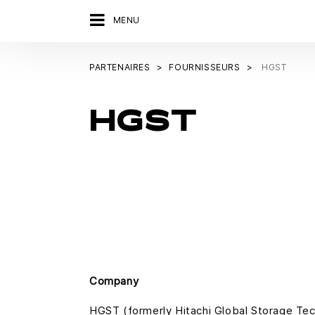
MENU
PARTENAIRES
FOURNISSEURS
HGST
HGST
Company
HGST (formerly Hitachi Global Storage Techn