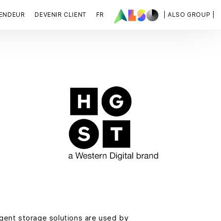
VENDEUR
DEVENIR CLIENT
FR
| ALSO GROUP |
ligent storage solutions are used by