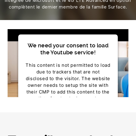
intégrée de Microsoft et le 4G LTE Advanced en option
complètent le dernier membre de la famille Surface.
We need your consent to load
the Youtube service!
This content is not permitted to load
due to trackers that are not
disclosed to the visitor. The website
owner needs to setup the site with
their CMP to add this content to the
list of technologies used.
Powered by
Usercentrics Consent Management
Platform