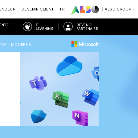
VENDEUR
DEVENIR CLIENT
FR
| ALSO GROUP |
VENTE
E-
DEVENIR
LEARNING
PARTENAIRE
RAVAIL MODERNE