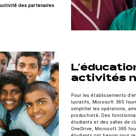
ductivité des partenaires
L’éducation
activités 
Pour les établissements d’e
lucratifs, Microsoft 365 four
simplifier les opérations, amé
productivité. Des fonctionnal
étudiants et des salles de c
OneDrive, Microsoft 365 four
étudiants ont besoin pour re