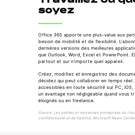
Travaillez où q
soyez
Office 365 apporte une plus-value aux pet
besoin de mobilité et de flexibilité. L’ab
dernières versions des meilleures applicati
que Outlook, Word, Excel et PowerPoint. E
partout et sur n’importe quel appareil.
Créez, modifiez et enregistrez des docum
décidez qui peut collaborer en temps réel. 
accessibles en toute sécurité sur PC, iOS,
un avantage non négligeable quand vous tr
éloignés ou en freelance.
Source: Les petites et moyennes entreprises du clou
confidentialité et de fiabilité, Microsoft News Center