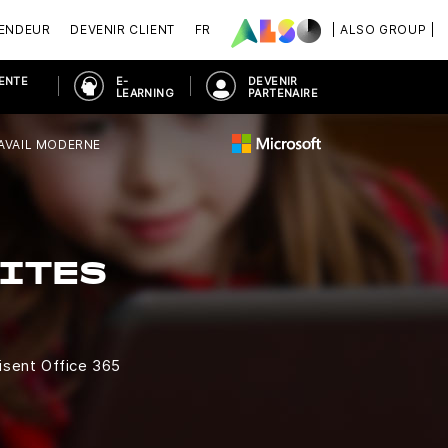
VENDEUR
DEVENIR CLIENT
FR
| ALSO GROUP |
VENTE
E-
DEVENIR
LEARNING
PARTENAIRE
RAVAIL MODERNE
TITES
isent Office 365