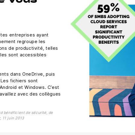
ue vous
ites entreprises ayant
onnement regroupe les
ons de productivité, telles
lles sont accessibles
ents dans OneDrive, puis
Les fichiers sont
 Android et Windows. C’est
availlez avec des collègues
d bénéficient de sécurité, de
, 11 juin 2013