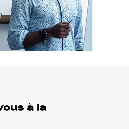
ous à la
e