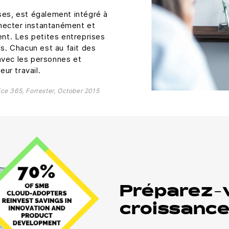
ses, est également intégré à
necter instantanément et
ent. Les petites entreprises
fs. Chacun est au fait des
avec les personnes et
eur travail.
ce 365, Forrester, October 2015
Préparez-v
croissanc