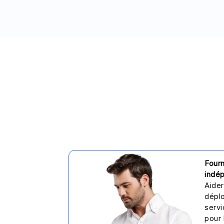
Fourn
indép
Aider
déplo
servi
pour 