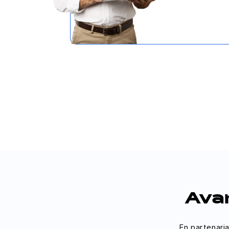
Avan
En partenari