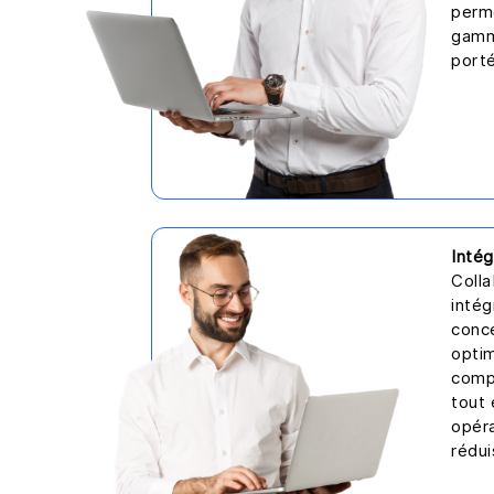
perme
gamm
porté
Intég
Colla
inté
conc
optim
compl
tout 
opéra
rédui