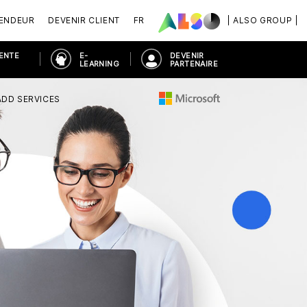
VENDEUR
DEVENIR CLIENT
FR
| ALSO GROUP |
VENTE
E-
DEVENIR
LEARNING
PARTENAIRE
ADD SERVICES