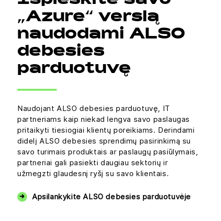
Išplėskite savo
„Azure“ verslą
naudodami ALSO
debesies
parduotuvę
Naudojant ALSO debesies parduotuvę, IT
partneriams kaip niekad lengva savo paslaugas
pritaikyti tiesiogiai klientų poreikiams. Derindami
didelį ALSO debesies sprendimų pasirinkimą su
savo turimais produktais ar paslaugų pasiūlymais,
partneriai gali pasiekti daugiau sektorių ir
užmegzti glaudesnį ryšį su savo klientais.
Apsilankykite ALSO debesies parduotuvėje