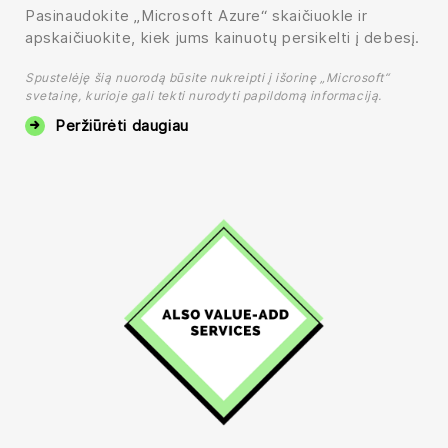
Pasinaudokite „Microsoft Azure“ skaičiuokle ir
apskaičiuokite, kiek jums kainuotų persikelti į debesį.
Spustelėję šią nuorodą būsite nukreipti į išorinę „Microsoft“
svetainę, kurioje gali tekti nurodyti papildomą informaciją.
Peržiūrėti daugiau