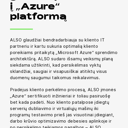
į „Azure“
platformą
ALSO glaudžiai bendradarbiauja su kliento IT
partneriu ir kartu sukuria optimalią kliento
poreikiams pritaikytą „Microsoft Azure“ sprendimo
architektūrą. ALSO sudaro išsamų veiksmų planą
siekdama užtikrinti, kad persikėlimas vyktų
sklandžiai, saugiai ir visapusiškai atitiktų visus
duomenų saugumui taikomus reikalavimus.
Pradėjus kliento perkėlimo procesą, ALSO įmonės
„Azure“ sertifikuoti inžinieriai ir toliau pasiruošę
bet kada padėti. Nuo kliento patalpose įdiegtų
serverių dubliavimo ir virtualiųjų mašinų iki
programų testavimo prieš jas visuotinai įdiegiant,
darbo krūvio optimizavimo debesies aplinkoje ir
po persikėlimo teikiamos pagalbos – ALSO