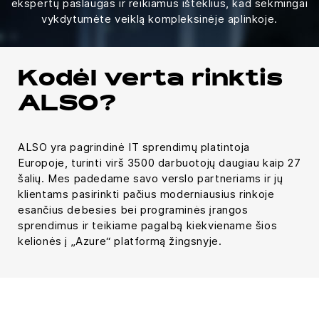
ekspertų paslaugas ir reikiamus išteklius, kad sėkmingai
vykdytumėte veiklą kompleksinėje aplinkoje.
Kodėl verta rinktis
ALSO?
ALSO yra pagrindinė IT sprendimų platintoja
Europoje, turinti virš 3500 darbuotojų daugiau kaip 27
šalių. Mes padedame savo verslo partneriams ir jų
klientams pasirinkti pačius moderniausius rinkoje
esančius debesies bei programinės įrangos
sprendimus ir teikiame pagalbą kiekviename šios
kelionės į „Azure“ platformą žingsnyje.