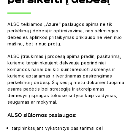
persikelti į debesį
ALSO teikiamos „Azure“ paslaugos apima ne tik
perkėlimą į debesį ir optimizavimą, nes sėkmingas
debesies aplinkos pritaikymas priklauso ne vien nuo
mašinų, bet ir nuo protų.
ALSO įtraukimas į procesą apima pradinį pasitarimą,
kuriame tarpininkaujant dalyvauja pagrindiniai
komandos nariai bei kiti suinteresuoti asmenys ir
kuriame aptariamas ir įvertinamas pasirengimas
perkėlimui į debesį. Šių sesijų metu dokumentuojama
esama padėtis bei strategija ir atkreipiamas
dėmesys į spragas tokiose srityse kaip valdymas,
saugumas ar mokymai.
ALSO siūlomos paslaugos:
tarpininkaujant vykstantys pasitarimai dėl