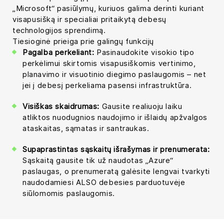
„Microsoft“ pasiūlymų, kuriuos galima derinti kuriant
visapusišką ir specialiai pritaikytą debesų
technologijos sprendimą.
Tiesioginė prieiga prie galingų funkcijų
Pagalba perkeliant:
Pasinaudokite visokio tipo
perkėlimui skirtomis visapusiškomis vertinimo,
planavimo ir visuotinio diegimo paslaugomis – net
jei į debesį perkeliama pasensi infrastruktūra.
Visiškas skaidrumas:
Gausite realiuoju laiku
atliktos nuodugnios naudojimo ir išlaidų apžvalgos
ataskaitas, sąmatas ir santraukas.
Supaprastintas sąskaitų išrašymas ir prenumerata:
Sąskaitą gausite tik už naudotas „Azure“
paslaugas, o prenumeratą galėsite lengvai tvarkyti
naudodamiesi ALSO debesies parduotuvėje
siūlomomis paslaugomis.