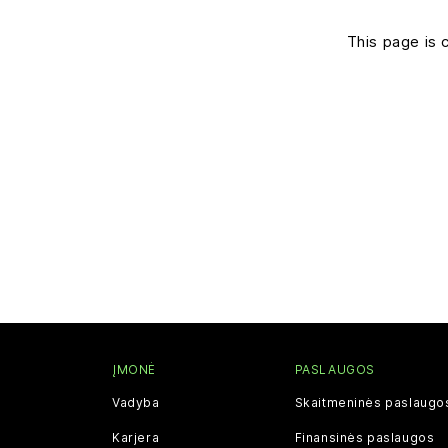
This page is 
ĮMONĖ
PASLAUGOS
Vadyba
Skaitmeninės paslaugo
Karjera
Finansinės paslaugos