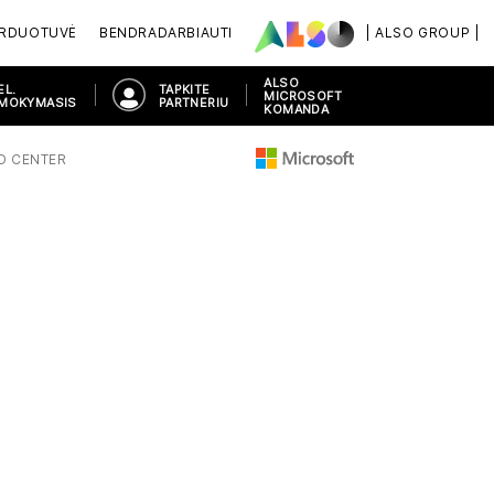
ARDUOTUVĖ
BENDRADARBIAUTI
| ALSO GROUP |
ALSO
EL.
TAPKITE
MICROSOFT
MOKYMASIS
PARTNERIU
KOMANDA
 CENTER