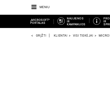
MENIU
NAUJIENOS
PRO
„MICROSOFT“
IR
IR
PORTALAS
KAMPANIJOS
SPR
GRĮŽTI
KLIENTAI
VISI TIEKĖJAI
MICRO