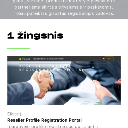
gauti „Surface“ produktus ir ateityje pasinaudoti
partneriams skirtais privalumais ir paskatomis.
Toliau pateiktas glaustas registracijos vadovas.
1 žingsnis
Eikite į
Reseller Profile Registration Portal
(pardavėjo profilio registracijos portalas) ir