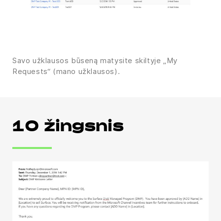
Savo užklausos būseną matysite skiltyje „My
Requests“ (mano užklausos).
10 žingsnis