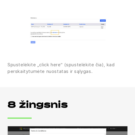
Spustelėkite „click here“ (spustelėkite čia), kad
perskaitytumėte nuostatas ir sąlygas.
8 žingsnis