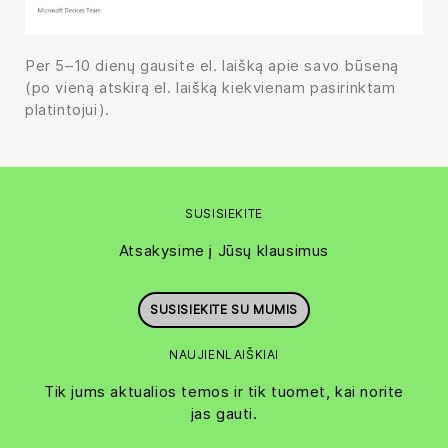
Per 5–10 dienų gausite el. laišką apie savo būseną
(po vieną atskirą el. laišką kiekvienam pasirinktam
platintojui).
SUSISIEKITE
Atsakysime į Jūsų klausimus
SUSISIEKITE SU MUMIS
NAUJIENLAIŠKIAI
Tik jums aktualios temos ir tik tuomet, kai norite
jas gauti.