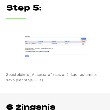
Step 5:
Spustelėkite „Associate“ (susieti), kad rastumėte
savo platintoją (-us).
6 žingsnis