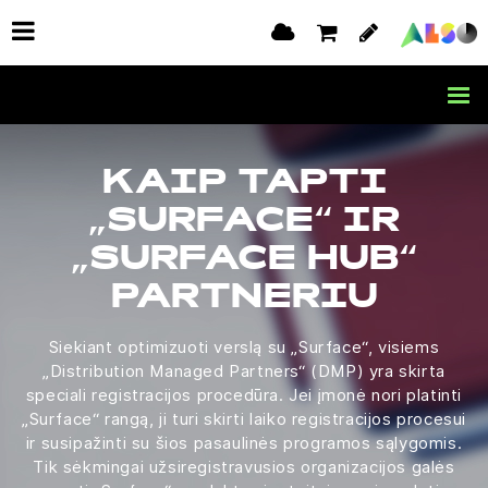
KAIP TAPTI
„SURFACE“ IR
„SURFACE HUB“
PARTNERIU
Siekiant optimizuoti verslą su „Surface“, visiems
„Distribution Managed Partners“ (DMP) yra skirta
speciali registracijos procedūra. Jei įmonė nori platinti
„Surface“ rangą, ji turi skirti laiko registracijos procesui
ir susipažinti su šios pasaulinės programos sąlygomis.
Tik sėkmingai užsiregistravusios organizacijos galės