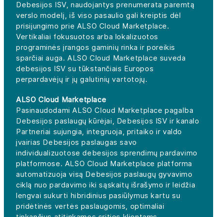
Debesijos ISV, naudojantys prenumerata paremtą
verslo modelį, iš viso pasaulio gali kreiptis dėl
prisijungimo prie ALSO Cloud Marketplace.
Vertikaliai fokusuotos arba lokalizuotos
programinės įrangos gaminių rinka ir poreikis
sparčiai auga. ALSO Cloud Marketplace suveda
debesijos ISV su tūkstančiais Europos
perpardavėjų ir jų galutinių vartotojų.
ALSO Cloud Marketplace
Pasinaudodami ALSO Cloud Marketplace pagalba
Debesijos paslaugų kūrėjai, Debesijos ISV ir kanalo
Partneriai sujungia, integruoja, pritaiko ir valdo
įvairias Debesijos paslaugas savo
individualizuotose debesijos sprendimų pardavimo
platformose. ALSO Cloud Marketplace platforma
automatizuoja visą Debesijos paslaugų gyvavimo
ciklą nuo pardavimo iki sąskaitų išrašymo ir leidžia
lengvai sukurti hibridinius pasiūlymus kartu su
pridėtinės vertės paslaugomis, optimaliai
tinkančius atitinkamos srities klientams.