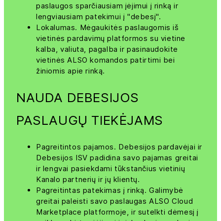
paslaugos sparčiausiam įėjimui į rinką ir
lengviausiam patekimui į "debesį".
Lokalumas. Mėgaukitės paslaugomis iš
vietinės pardavimų platformos su vietine
kalba, valiuta, pagalba ir pasinaudokite
vietinės ALSO komandos patirtimi bei
žiniomis apie rinką.
NAUDA DEBESIJOS
PASLAUGŲ TIEKĖJAMS
Pagreitintos pajamos. Debesijos pardavėjai ir
Debesijos ISV padidina savo pajamas greitai
ir lengvai pasiekdami tūkstančius vietinių
Kanalo partnerių ir jų klientų.
Pagreitintas patekimas į rinką. Galimybė
greitai paleisti savo paslaugas ALSO Cloud
Marketplace platformoje, ir sutelkti dėmesį į