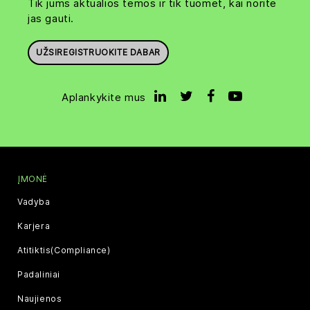
Tik jums aktualios temos ir tik tuomet, kai norite
jas gauti.
UŽSIREGISTRUOKITE DABAR
Aplankykite mus
ĮMONĖ
Vadyba
Karjera
Atitiktis(Compliance)
Padaliniai
Naujienos