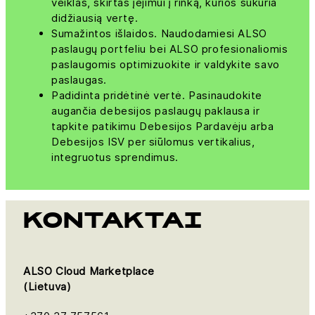
veiklas, skirtas įėjimui į rinką, kurios sukuria
didžiausią vertę.
Sumažintos išlaidos. Naudodamiesi ALSO
paslaugų portfeliu bei ALSO profesionaliomis
paslaugomis optimizuokite ir valdykite savo
paslaugas.
Padidinta pridėtinė vertė. Pasinaudokite
augančia debesijos paslaugų paklausa ir
tapkite patikimu Debesijos Pardavėju arba
Debesijos ISV per siūlomus vertikalius,
integruotus sprendimus.
KONTAKTAI
ALSO Cloud Marketplace
(Lietuva)