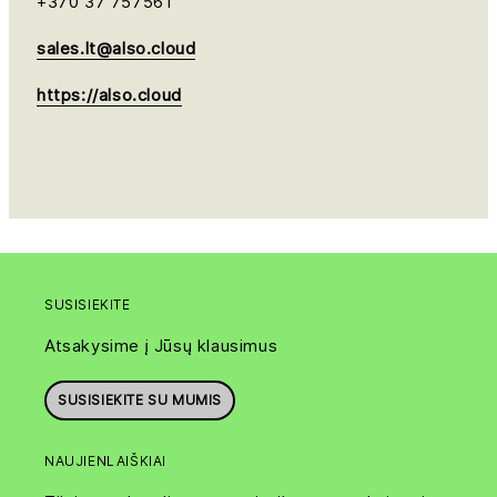
+370 37 757561
sales.lt@also.cloud
https://also.cloud
SUSISIEKITE
Atsakysime į Jūsų klausimus
SUSISIEKITE SU MUMIS
NAUJIENLAIŠKIAI