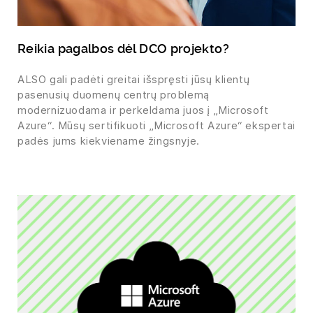
Reikia pagalbos dėl DCO projekto?
ALSO gali padėti greitai išspręsti jūsų klientų
pasenusių duomenų centrų problemą
modernizuodama ir perkeldama juos į „Microsoft
Azure“. Mūsų sertifikuoti „Microsoft Azure“ ekspertai
padės jums kiekviename žingsnyje.