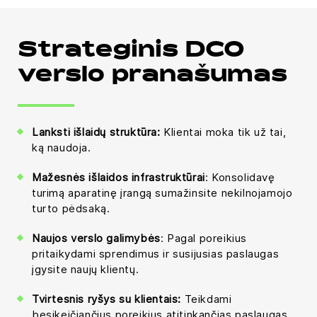
Strateginis DCO
verslo pranašumas
Lanksti išlaidų struktūra:
Klientai moka tik už tai,
ką naudoja.
Mažesnės išlaidos infrastruktūrai
: Konsolidavę
turimą aparatinę įrangą sumažinsite nekilnojamojo
turto pėdsaką.
Naujos verslo galimybės
: Pagal poreikius
pritaikydami sprendimus ir susijusias paslaugas
įgysite naujų klientų.
Tvirtesnis ryšys su klientais:
Teikdami
besikeičiančius poreikius atitinkančias paslaugas