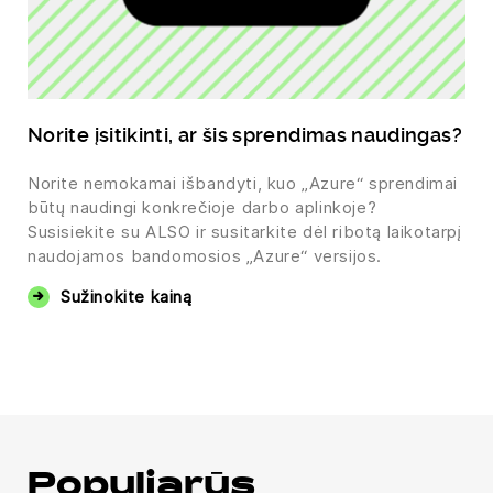
Norite įsitikinti, ar šis sprendimas naudingas?
Norite nemokamai išbandyti, kuo „Azure“ sprendimai
būtų naudingi konkrečioje darbo aplinkoje?
Susisiekite su ALSO ir susitarkite dėl ribotą laikotarpį
naudojamos bandomosios „Azure“ versijos.
Sužinokite kainą
Populiarūs