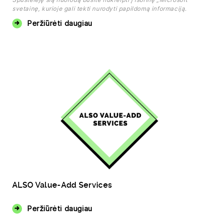
svetainę, kurioje gali tekti nurodyti papildomą informaciją.
Peržiūrėti daugiau
ALSO Value-Add Services
Peržiūrėti daugiau