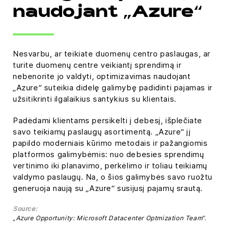
naudojant „Azure“
Nesvarbu, ar teikiate duomenų centro paslaugas, ar
turite duomenų centre veikiantį sprendimą ir
nebenorite jo valdyti, optimizavimas naudojant
„Azure“ suteikia didelę galimybę padidinti pajamas ir
užsitikrinti ilgalaikius santykius su klientais.
Padėdami klientams persikelti į debesį, išplečiate
savo teikiamų paslaugų asortimentą. „Azure“ jį
papildo moderniais kūrimo metodais ir pažangiomis
platformos galimybėmis: nuo debesies sprendimų
vertinimo iki planavimo, perkėlimo ir toliau teikiamų
valdymo paslaugų. Na, o šios galimybės savo ruožtu
generuoja naują su „Azure“ susijusį pajamų srautą.
Source:
„Azure Opportunity: Microsoft Datacenter Optmization Team“.