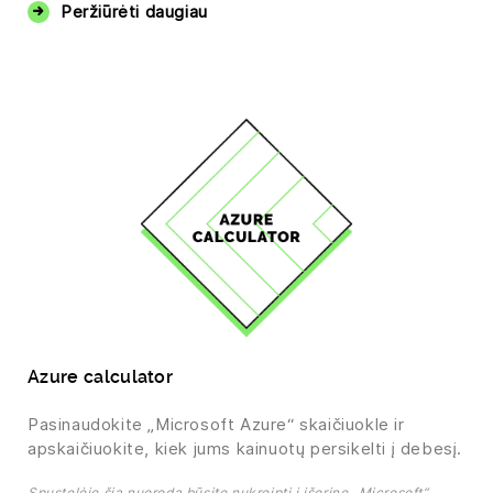
Peržiūrėti daugiau
Azure calculator
Pasinaudokite „Microsoft Azure“ skaičiuokle ir
apskaičiuokite, kiek jums kainuotų persikelti į debesį.
Spustelėję šią nuorodą būsite nukreipti į išorinę „Microsoft“