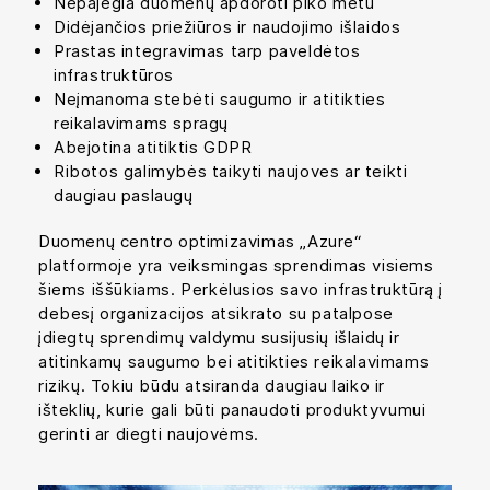
Nepajėgia duomenų apdoroti piko metu
Didėjančios priežiūros ir naudojimo išlaidos
Prastas integravimas tarp paveldėtos
infrastruktūros
Neįmanoma stebėti saugumo ir atitikties
reikalavimams spragų
Abejotina atitiktis GDPR
Ribotos galimybės taikyti naujoves ar teikti
daugiau paslaugų
Duomenų centro optimizavimas „Azure“
platformoje yra veiksmingas sprendimas visiems
šiems iššūkiams. Perkėlusios savo infrastruktūrą į
debesį organizacijos atsikrato su patalpose
įdiegtų sprendimų valdymu susijusių išlaidų ir
atitinkamų saugumo bei atitikties reikalavimams
rizikų. Tokiu būdu atsiranda daugiau laiko ir
išteklių, kurie gali būti panaudoti produktyvumui
gerinti ar diegti naujovėms.