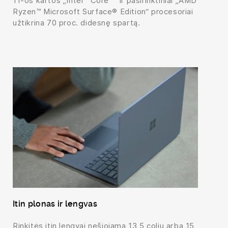
11-os kartos „Intel
Core™“ ir pasirinktiniai „AMD
Ryzen™ Microsoft Surface® Edition“ procesoriai
užtikrina 70 proc. didesnę spartą.
Itin plonas ir lengvas
Rinkitės itin lengvai nešiojamą 13,5 colių arba 15