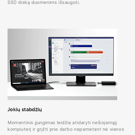
SSD diską duomenims išsaugoti.
Jokių stabdžių
Momentinis įjungimas leidžia atidaryti nešiojamąjį
kompiuterį ir grįžti prie darbo nepametant nė vienos