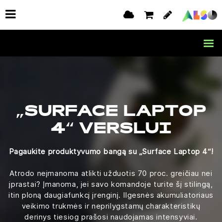
„SURFACE LAPTOP
4“ VERSLUI
Pagaukite produktyvumo bangą su „Surface Laptop 4“!
Atrodo neįmanoma atlikti užduotis 70 proc. greičiau nei
įprastai? Įmanoma, jei savo komandoje turite šį stilingą,
itin ploną daugiafunkcį įrenginį. Ilgesnės akumuliatoriaus
veikimo trukmės ir neprilygstamų charakteristikų
derinys tiesiog prašosi naudojamas intensyviai.