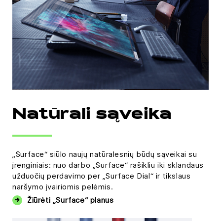
Natūrali sąveika
„Surface“ siūlo naujų natūralesnių būdų sąveikai su
įrenginiais: nuo darbo „Surface“ rašikliu iki sklandaus
užduočių perdavimo per „Surface Dial“ ir tikslaus
naršymo įvairiomis pelėmis.
Žiūrėti „Surface“ planus