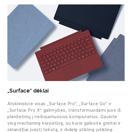
„Surface“ dėklai
Atskleiskite visas „Surface Pro“, „Surface Go“ ir
„Surface Pro X“ galimybes, transformuodami juos iš
planšetinių į nešiojamuosius kompiuterius. Gaukite
visą mechaninę klaviatūrą, su kuria galėsite greitai ir
sklandžiai įvesti tekstą, ir didelę stiklinę jutiklinę