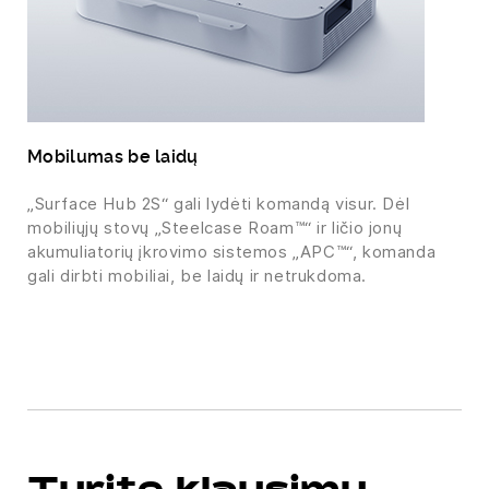
Mobilumas be laidų
„Surface Hub 2S“ gali lydėti komandą visur. Dėl
mobiliųjų stovų „Steelcase Roam™“ ir ličio jonų
akumuliatorių įkrovimo sistemos „APC™“, komanda
gali dirbti mobiliai, be laidų ir netrukdoma.