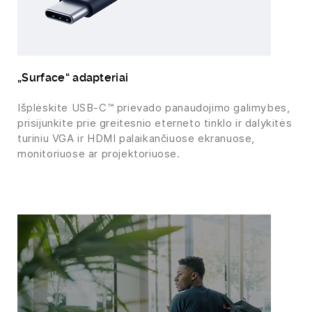
„Surface“ adapteriai
Išplėskite USB-C™ prievado panaudojimo galimybes,
prisijunkite prie greitesnio eterneto tinklo ir dalykitės
turiniu VGA ir HDMI palaikančiuose ekranuose,
monitoriuose ar projektoriuose.