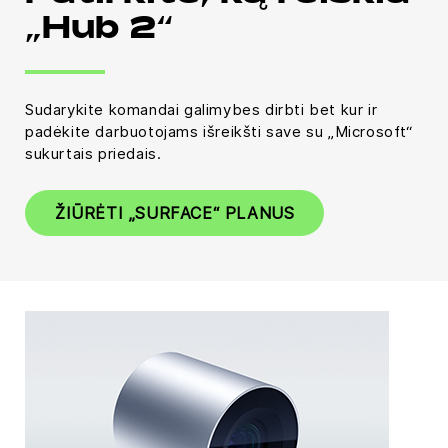
„Hub 2“
Sudarykite komandai galimybes dirbti bet kur ir
padėkite darbuotojams išreikšti save su „Microsoft“
sukurtais priedais.
ŽIŪRĖTI „SURFACE“ PLANUS