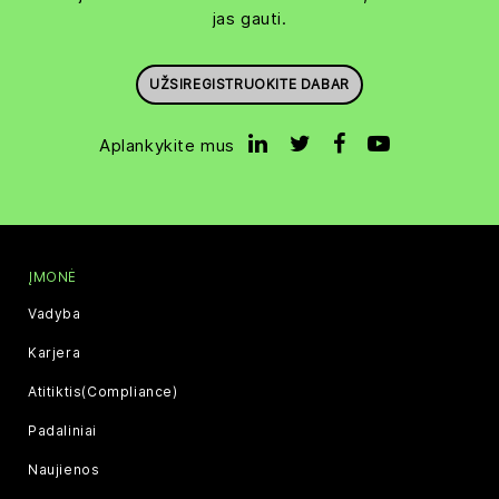
jas gauti.
UŽSIREGISTRUOKITE DABAR
Aplankykite mus
ĮMONĖ
Vadyba
Karjera
Atitiktis(Compliance)
Padaliniai
Naujienos