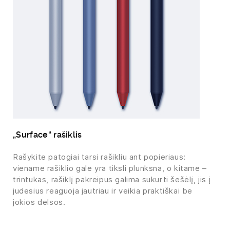
„Surface“ rašiklis
Rašykite patogiai tarsi rašikliu ant popieriaus:
viename rašiklio gale yra tiksli plunksna, o kitame –
trintukas, rašiklį pakreipus galima sukurti šešėlį, jis į
judesius reaguoja jautriau ir veikia praktiškai be
jokios delsos.