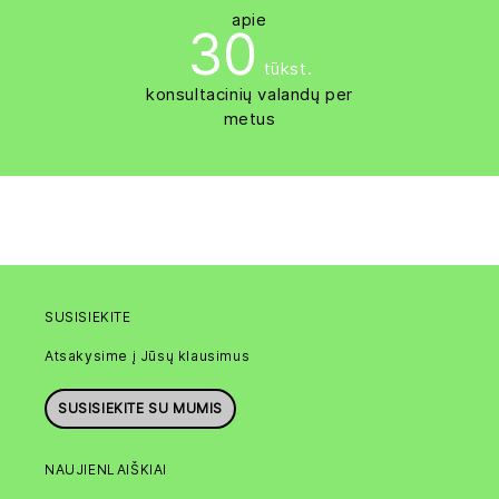
apie
30
tūkst.
konsultacinių valandų per
metus
SUSISIEKITE
Atsakysime į Jūsų klausimus
SUSISIEKITE SU MUMIS
NAUJIENLAIŠKIAI