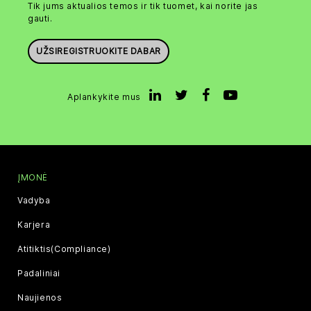
Tik jums aktualios temos ir tik tuomet, kai norite jas
gauti.
UŽSIREGISTRUOKITE DABAR
Aplankykite mus
ĮMONĖ
Vadyba
Karjera
Atitiktis(Compliance)
Padaliniai
Naujienos