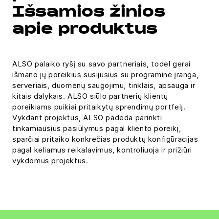
Išsamios žinios
apie produktus
ALSO palaiko ryšį su savo partneriais, todėl gerai
išmano jų poreikius susijusius su programine įranga,
serveriais, duomenų saugojimu, tinklais, apsauga ir
kitais dalykais. ALSO siūlo partnerių klientų
poreikiams puikiai pritaikytų sprendimų portfelį.
Vykdant projektus, ALSO padeda parinkti
tinkamiausius pasiūlymus pagal kliento poreikį,
sparčiai pritaiko konkrečias produktų konfigūracijas
pagal keliamus reikalavimus, kontroliuoja ir prižiūri
vykdomus projektus.