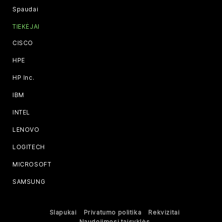
Spaudai
TIEKĖJAI
CISCO
HPE
HP Inc.
IBM
INTEL
LENOVO
LOGITECH
MICROSOFT
SAMSUNG
Slapukai
Privatumo politika
Rekvizitai
Naudojimosi taisyklės