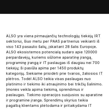
ALSO yra viena pirmaujančių technologijų tiekėjų IRT
sektoriui, šiuo metu per PAAS partnerius veikianti iš
viso 143 pasaulio šalių, įskaitant 28 šalis Europoje.
ALSO ekosistemos potencialą sudaro apie 120000
perpardavėjų, kuriems siūlome aparatinę įrangą,
programinę įrangą ir IT paslaugas iš daugiau nei 700
tiekėjų; ši pasiūla apima per 1450 produktų
kategorijų. Siekiame prisidėti prie tvarios, žaliosios IT
plėtros. Todėl ALSO teikia visas paslaugas nuo
platinimo ir tiekimo iki atnaujinimo bei trikčių šalinimo.
Įmonės veikla apima tiekimą, sprendimus ir
paslaugas. Tiekimo operacijos susijusios su aparatine
ir programine įranga. Sprendimų skyrius teikia
pagalbą klientams plėtodama ir pritaikydama IT