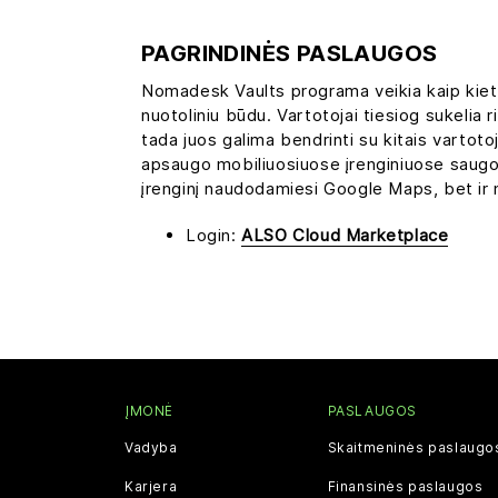
PAGRINDINĖS PASLAUGOS
Nomadesk Vaults programa veikia kaip kieta
nuotoliniu būdu. Vartotojai tiesiog sukelia r
tada juos galima bendrinti su kitais varto
apsaugo mobiliuosiuose įrenginiuose saugomą
įrenginį naudodamiesi Google Maps, bet ir nu
Login:
ALSO Cloud Marketplace
ĮMONĖ
PASLAUGOS
Vadyba
Skaitmeninės paslaugo
Karjera
Finansinės paslaugos