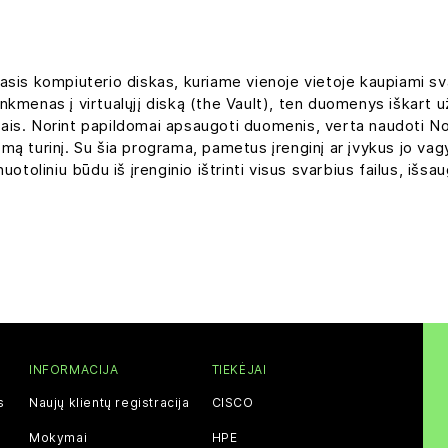
sis kompiuterio diskas, kuriame vienoje vietoje kaupiami sva
inkmenas į virtualųjį diską (the Vault), ten duomenys iškart u
tojais. Norint papildomai apsaugoti duomenis, verta naudoti 
 turinį. Su šia programa, pametus įrenginį ar įvykus jo vagyst
otoliniu būdu iš įrenginio ištrinti visus svarbius failus, išs
INFORMACIJA
TIEKĖJAI
s
Naujų klientų registracija
CISCO
Mokymai
HPE