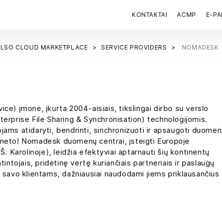
KONTAKTAI
ACMP
E-P
ALSO CLOUD MARKETPLACE
SERVICE PROVIDERS
NOMADESK
e) įmonė, įkurta 2004-aisiais, tikslingai dirbo su verslo
erprise File Sharing & Synchronisation) technologijomis.
ams atidaryti, bendrinti, sinchronizuoti ir apsaugoti duomen
terneto! Nomadesk duomenų centrai, įsteigti Europoje
. Karolinoje), leidžia efektyviai aptarnauti šių kontinentų
intojais, pridėtinę vertę kuriančiais partneriais ir paslaugų
 savo klientams, dažniausiai naudodami jiems priklausančius