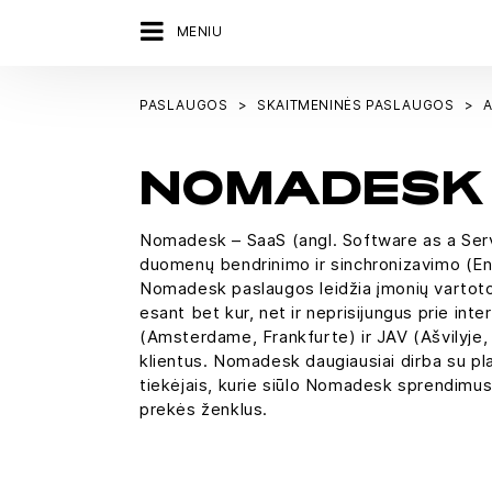
MENIU
PASLAUGOS
SKAITMENINĖS PASLAUGOS
NOMADESK
Nomadesk – SaaS (angl. Software as a Servic
duomenų bendrinimo ir sinchronizavimo (Ent
Nomadesk paslaugos leidžia įmonių vartotoj
esant bet kur, net ir neprisijungus prie in
(Amsterdame, Frankfurte) ir JAV (Ašvilyje, Š
klientus. Nomadesk daugiausiai dirba su plat
tiekėjais, kurie siūlo Nomadesk sprendimus
prekės ženklus.