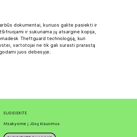
rbūs dokumentai, kuriuos galite pasiekti ir
žšifruojami ir sukuriama jų atsarginė kopija,
Nomadesk Theftguard technologiją, kuri
ei, vartotojai ne tik gali surasti prarastą
augodami juos debesyje.
SUSISIEKITE
Atsakysime į Jūsų klausimus