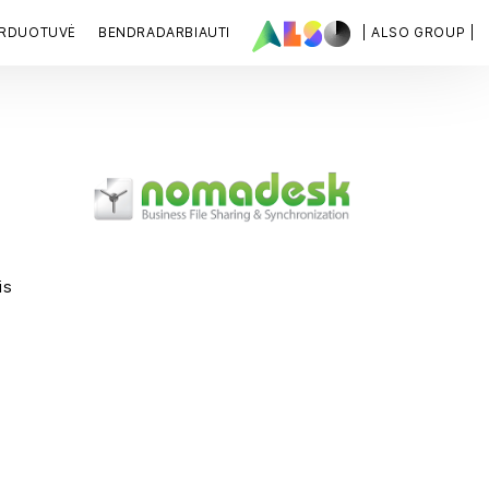
ARDUOTUVĖ
BENDRADARBIAUTI
| ALSO GROUP |
is