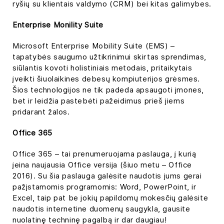
ryšių su klientais valdymo (CRM) bei kitas galimybes.
Enterprise Monility Suite
Microsoft Enterprise Mobility Suite (EMS) –
tapatybės saugumo užtikrinimui skirtas sprendimas,
siūlantis kovoti holistiniais metodais, pritaikytais
įveikti šiuolaikines debesų kompiuterijos grėsmes.
Šios technologijos ne tik padeda apsaugoti įmones,
bet ir leidžia pastebėti pažeidimus prieš jiems
pridarant žalos.
Office 365
Office 365 – tai prenumeruojama paslauga, į kurią
įeina naujausia Office versija (šiuo metu – Office
2016). Su šia paslauga galėsite naudotis jums gerai
pažįstamomis programomis: Word, PowerPoint, ir
Excel, taip pat be jokių papildomų mokesčių galėsite
naudotis internetine duomenų saugykla, gausite
nuolatinę techninę pagalbą ir dar daugiau!