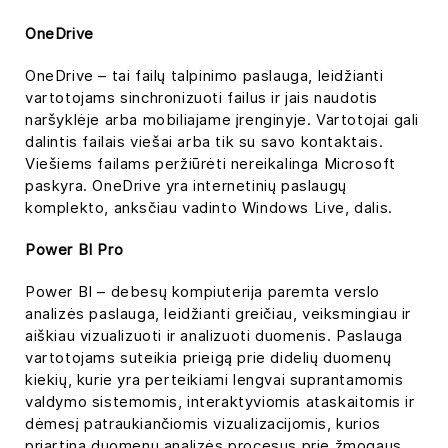
OneDrive
OneDrive – tai failų talpinimo paslauga, leidžianti
vartotojams sinchronizuoti failus ir jais naudotis
naršyklėje arba mobiliajame įrenginyje. Vartotojai gali
dalintis failais viešai arba tik su savo kontaktais.
Viešiems failams peržiūrėti nereikalinga Microsoft
paskyra. OneDrive yra internetinių paslaugų
komplekto, anksčiau vadinto Windows Live, dalis.
Power BI Pro
Power BI – debesų kompiuterija paremta verslo
analizės paslauga, leidžianti greičiau, veiksmingiau ir
aiškiau vizualizuoti ir analizuoti duomenis. Paslauga
vartotojams suteikia prieigą prie didelių duomenų
kiekių, kurie yra perteikiami lengvai suprantamomis
valdymo sistemomis, interaktyviomis ataskaitomis ir
dėmesį patraukiančiomis vizualizacijomis, kurios
priartina duomenų analizės procesus prie žmogaus.