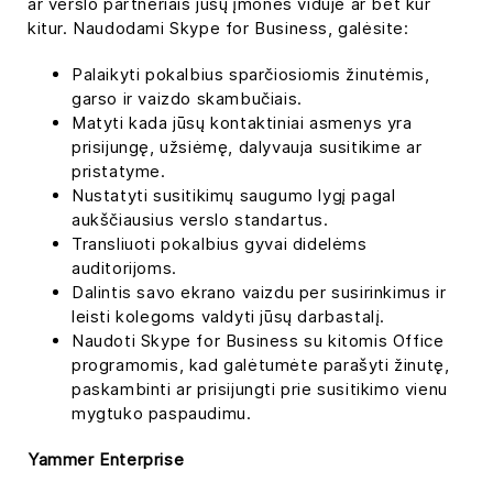
ar verslo partneriais jūsų įmonės viduje ar bet kur
kitur. Naudodami Skype for Business, galėsite:
Palaikyti pokalbius sparčiosiomis žinutėmis,
garso ir vaizdo skambučiais.
Matyti kada jūsų kontaktiniai asmenys yra
prisijungę, užsiėmę, dalyvauja susitikime ar
pristatyme.
Nustatyti susitikimų saugumo lygį pagal
aukščiausius verslo standartus.
Transliuoti pokalbius gyvai didelėms
auditorijoms.
Dalintis savo ekrano vaizdu per susirinkimus ir
leisti kolegoms valdyti jūsų darbastalį.
Naudoti Skype for Business su kitomis Office
programomis, kad galėtumėte parašyti žinutę,
paskambinti ar prisijungti prie susitikimo vienu
mygtuko paspaudimu.
Yammer Enterprise