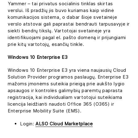
Yammer – tai privatus socialinis tinklas skirtas
verslui. Iš pradžių jis buvo kuriamas kaip vidinė
komunikacijos sistema, o dabar šioje svetainėje
verslo atstovai gali paprastai bendrauti tarpusavyje ir
siekti bendrų tikslų. Vartotojai svetainėje yra
identifikuojami pagal el. pašto domeną ir prijungiami
prie kitų vartotojų, esančių tinkle.
Windows 10 Enterprise E3
Windows 10 Enterprise E3 yra viena naujausių Cloud
Solution Provider programos paslaugų. Enterprise E3
mažoms įmonėms suteikia prieigą prie aukšto lygio
apsaugos ir kontrolės galimybių paremtų paprasta
registracija, kai individualiam vartotojui suteikiama
licencija leidžianti naudoti Office 365 (O365) ir
Enterprise Mobility Suite (EMS).
Login:
ALSO Cloud Marketplace