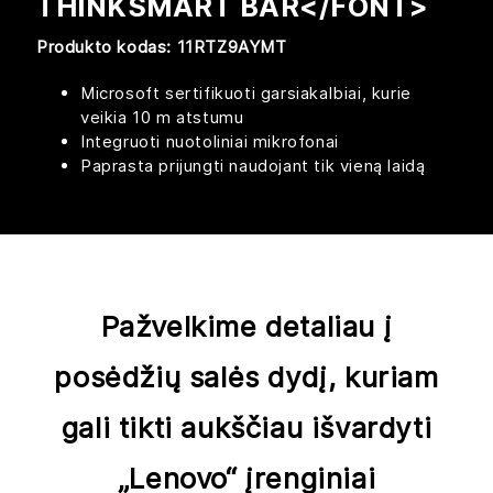
THINKSMART BAR</FONT>
Produkto kodas: 11RTZ9AYMT
Microsoft sertifikuoti garsiakalbiai, kurie
veikia 10 m atstumu​
Integruoti nuotoliniai mikrofonai​
Paprasta prijungti naudojant tik vieną laidą
Pažvelkime detaliau į
posėdžių salės dydį, kuriam
gali tikti aukščiau išvardyti
„Lenovo“ įrenginiai​