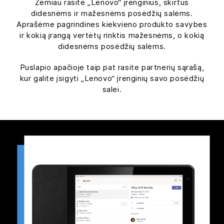
​Žemiau rasite „Lenovo“ įrenginius, skirtus
didesnėms ir mažesnėms posėdžių salėms.
Aprašėme pagrindines kiekvieno produkto savybes
ir kokią įrangą vertėtų rinktis mažesnėms, o kokią
didesnėms posėdžių salėms.​
Puslapio apačioje taip pat rasite partnerių sąrašą,
kur galite įsigyti „Lenovo“ įrenginių savo posėdžių
salei.​