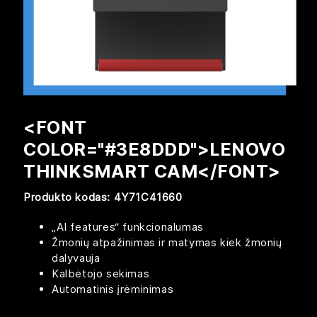
<FONT
COLOR="#3E8DDD">LENOVO
THINKSMART CAM</FONT>
Produkto kodas: 4Y71C41660
„AI features“ funkcionalumas
Žmonių atpažinimas ir matymas kiek žmonių
dalyvauja
Kalbėtojo sekimas​
Automatinis įrėminimas