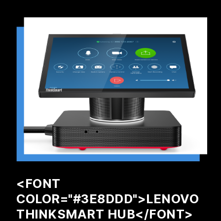
<FONT
COLOR="#3E8DDD">LENOVO
THINKSMART HUB</FONT>