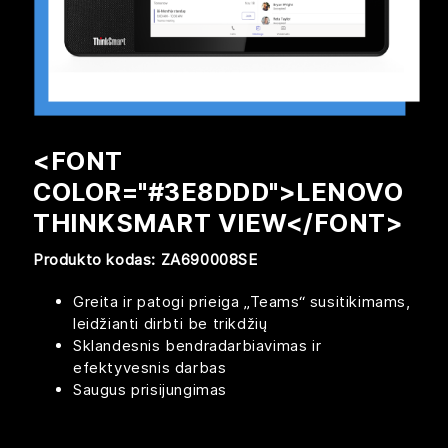
<FONT
COLOR="#3E8DDD">LENOVO
THINKSMART VIEW</FONT>
Produkto kodas: ZA690008SE
Greita ir patogi prieiga „Teams“ susitikimams,
leidžianti dirbti be trikdžių
Sklandesnis bendradarbiavimas ir
efektyvesnis darbas​
Saugus prisijungimas