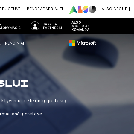
ARDUOTUVĖ
BENDRADARBIAUTI
| ALSO GROUP |
ALSO
EL.
TAPKITE
MICROSOFT
MOKYMASIS
PARTNERIU
KOMANDA
“ ĮRENGINIAI
SLUI
ktyvumui, užtikrintų greitesnį
irmaujančių gretose.