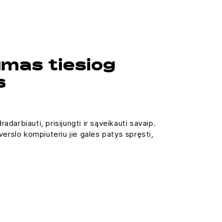
mas tiesiog
s
arbiauti, prisijungti ir sąveikauti savaip.
erslo kompiuteriu jie galės patys spręsti,