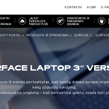
KONTAKTAI
ACMP
E-P
DUKTAI
„ALSO“
RINKODAROS IR
DEBESIJOS
PARDAVIMO
ENDIMAI
PARDUOTUVĖ
ĮRANKIAI
SOFT PORTAL
PRODUKTAI IR SPRENDIMAI
SURFACE
„SURFACE
RFACE LAPTOP 3“ VER
uvo iš esmės pertvarkytas, kad turėtų didesnį poveikį produ
kelių užduočių vykdymą,
keliasluoksnį junglumą – kad darbuotojai galėtų visada būti p