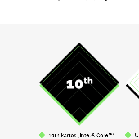
10th kartos „Intel® Core™“
U