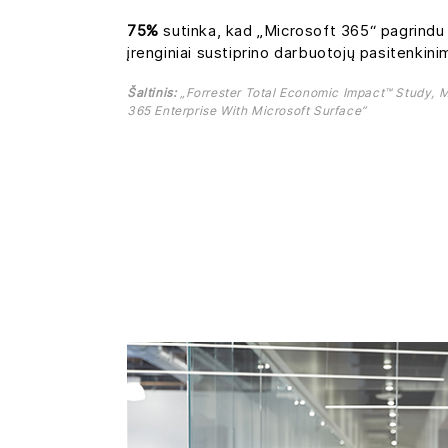
75%
sutinka, kad „Microsoft 365“ pagrindu
įrenginiai sustiprino darbuotojų pasitenkinim
Šaltinis:
„Forrester Total Economic Impact™ Study, 
365 Enterprise With Microsoft Surface“