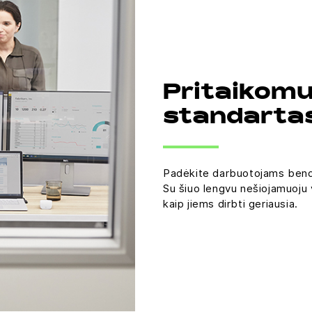
Pritaikomu
standarta
Padėkite darbuotojams bendrad
Su šiuo lengvu nešiojamuoju v
kaip jiems dirbti geriausia.