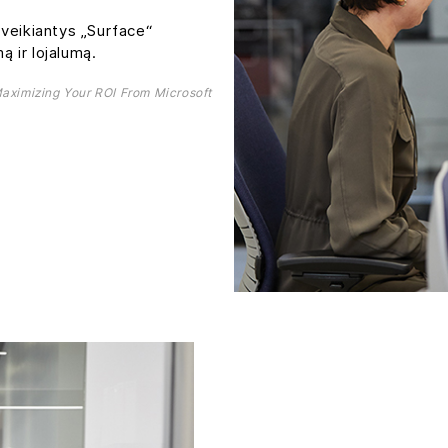
 veikiantys „Surface“
ą ir lojalumą.
Maximizing Your ROI From Microsoft