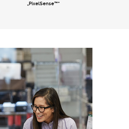
„PixelSense™“