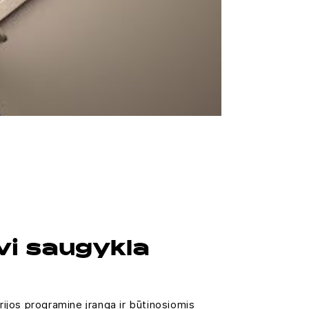
dvi saugykla
ijos programine įranga ir būtinosiomis