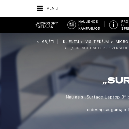
MENIU
NAUJIENOS
PRO
„MICROSOFT“
IR
IR
PORTALAS
KAMPANIJOS
SPR
GRĮŽTI
KLIENTAI
VISI TIEKĖJAI
MICRO
„SURFACE LAPTOP 3“ VERSLUI
„SU
Naujasis „Surface Laptop 3“ b
didesnį saugumą ir 