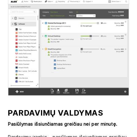
PARDAVIMŲ VALDYMAS
Pasiūlymas išsiunčiamas greičiau nei per minutę.
Pardavimų įrankis – pasiūlymas išsiunčiamas greičiau