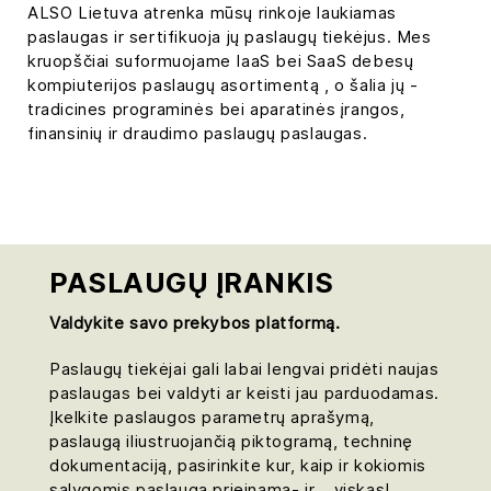
ALSO Lietuva atrenka mūsų rinkoje laukiamas
paslaugas ir sertifikuoja jų paslaugų tiekėjus. Mes
kruopščiai suformuojame IaaS bei SaaS debesų
kompiuterijos paslaugų asortimentą , o šalia jų -
tradicines programinės bei aparatinės įrangos,
finansinių ir draudimo paslaugų paslaugas.
PASLAUGŲ ĮRANKIS
Valdykite savo prekybos platformą.
Paslaugų tiekėjai gali labai lengvai pridėti naujas
paslaugas bei valdyti ar keisti jau parduodamas.
Įkelkite paslaugos parametrų aprašymą,
paslaugą iliustruojančią piktogramą, techninę
dokumentaciją, pasirinkite kur, kaip ir kokiomis
sąlygomis paslauga prieinama- ir... viskas!