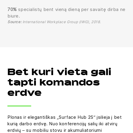
70%
specialistų bent vieną dieną per savaitę dirba ne
biure.
Source:
International Workplace Group (IWG), 2018.
Bet kuri vieta gali
tapti komandos
erdve
Plonas ir elegantiškas „Surface Hub 2S“ įsilieja į bet
kurią darbo erdvę. Nuo konferencijų salių iki atvirų
erdvių – su mobiliu stovu ir akumuliatoriumi