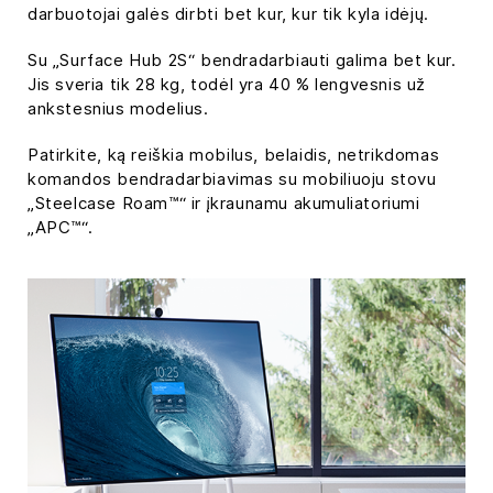
darbuotojai galės dirbti bet kur, kur tik kyla idėjų.
Su „Surface Hub 2S“ bendradarbiauti galima bet kur.
Jis sveria tik 28 kg, todėl yra 40 % lengvesnis už
ankstesnius modelius.
Patirkite, ką reiškia mobilus, belaidis, netrikdomas
komandos bendradarbiavimas su mobiliuoju stovu
„Steelcase Roam™“ ir įkraunamu akumuliatoriumi
„APC™“.