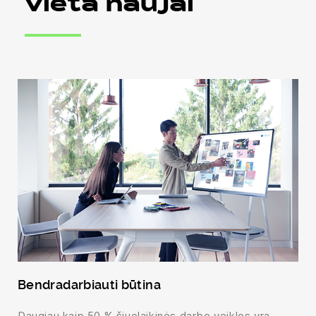
vieta naujai
Bendradarbiauti būtina
Daugiau kaip 50 % šiuolaikinės darbo veiklos yra