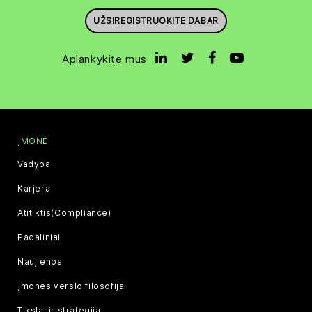
UŽSIREGISTRUOKITE DABAR
Aplankykite mus
ĮMONĖ
Vadyba
Karjera
Atitiktis(Compliance)
Padaliniai
Naujienos
Įmonės verslo filosofija
Tikslai ir strategija