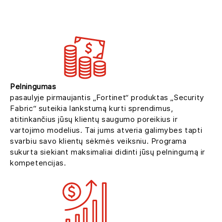
ĮSITRAUKITE. PLĖSKITĖS. SPECIALIZUOKITĖS.
Pelningumas
pasaulyje pirmaujantis „Fortinet“ produktas „Security
Fabric“ suteikia lankstumą kurti sprendimus,
atitinkančius jūsų klientų saugumo poreikius ir
vartojimo modelius. Tai jums atveria galimybes tapti
svarbiu savo klientų sėkmės veiksniu. Programa
sukurta siekiant maksimaliai didinti jūsų pelningumą ir
kompetencijas.