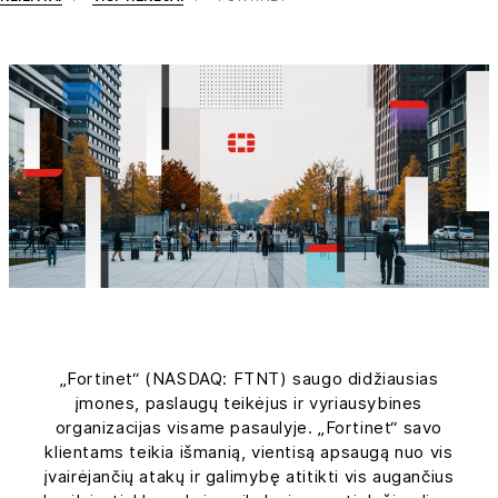
„Fortinet“ (NASDAQ: FTNT) saugo didžiausias
įmones, paslaugų teikėjus ir vyriausybines
organizacijas visame pasaulyje. „Fortinet“ savo
klientams teikia išmanią, vientisą apsaugą nuo vis
įvairėjančių atakų ir galimybę atitikti vis augančius