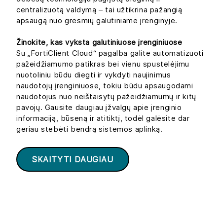
centralizuotą valdymą – tai užtikrina pažangią
apsaugą nuo grėsmių galutiniame įrenginyje.
Žinokite, kas vyksta galutiniuose įrenginiuose
Su „FortiClient Cloud“ pagalba galite automatizuoti
pažeidžiamumo patikras bei vienu spustelėjimu
nuotoliniu būdu diegti ir vykdyti naujinimus
naudotojų įrenginiuose, tokiu būdu apsaugodami
naudotojus nuo neištaisytų pažeidžiamumų ir kitų
pavojų. Gausite daugiau įžvalgų apie įrenginio
informaciją, būseną ir atitiktį, todėl galėsite dar
geriau stebėti bendrą sistemos aplinką.
SKAITYTI DAUGIAU