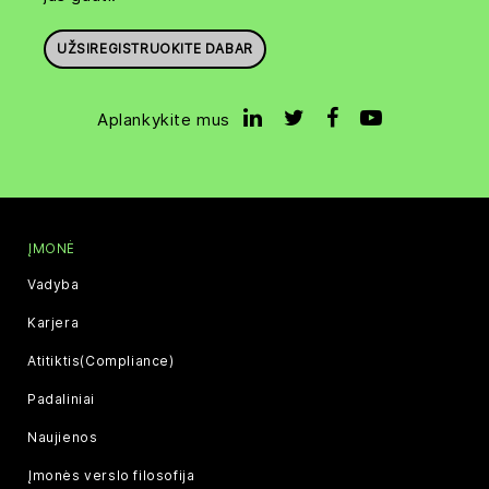
UŽSIREGISTRUOKITE DABAR
Aplankykite mus
ĮMONĖ
Vadyba
Karjera
Atitiktis(Compliance)
Padaliniai
Naujienos
Įmonės verslo filosofija