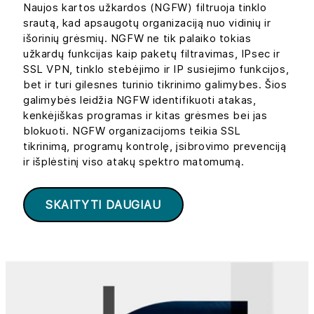
Naujos kartos užkardos (NGFW) filtruoja tinklo
srautą, kad apsaugotų organizaciją nuo vidinių ir
išorinių grėsmių. NGFW ne tik palaiko tokias
užkardų funkcijas kaip paketų filtravimas, IPsec ir
SSL VPN, tinklo stebėjimo ir IP susiejimo funkcijos,
bet ir turi gilesnes turinio tikrinimo galimybes. Šios
galimybės leidžia NGFW identifikuoti atakas,
kenkėjiškas programas ir kitas grėsmes bei jas
blokuoti. NGFW organizacijoms teikia SSL
tikrinimą, programų kontrolę, įsibrovimo prevenciją
ir išplėstinį viso atakų spektro matomumą.
SKAITYTI DAUGIAU