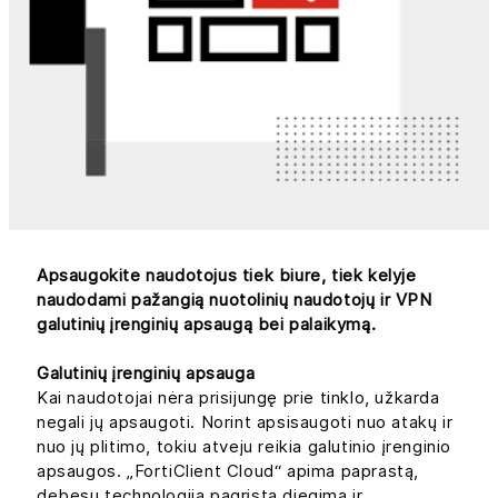
Apsaugokite naudotojus tiek biure, tiek kelyje
naudodami pažangią nuotolinių naudotojų ir VPN
galutinių įrenginių apsaugą bei palaikymą.
Galutinių įrenginių apsauga
Kai naudotojai nėra prisijungę prie tinklo, užkarda
negali jų apsaugoti. Norint apsisaugoti nuo atakų ir
nuo jų plitimo, tokiu atveju reikia galutinio įrenginio
apsaugos. „FortiClient Cloud“ apima paprastą,
debesų technologija pagrįstą diegimą ir