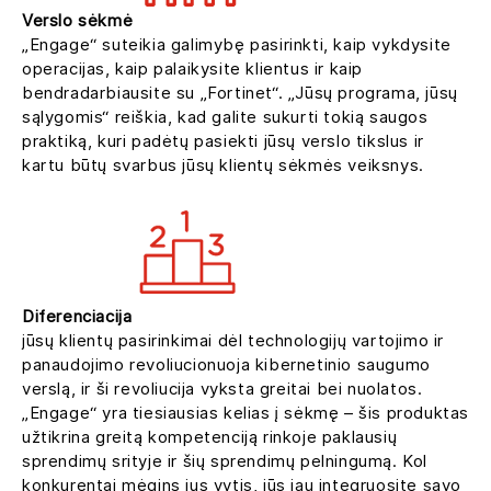
Verslo sėkmė
„Engage“ suteikia galimybę pasirinkti, kaip vykdysite
operacijas, kaip palaikysite klientus ir kaip
bendradarbiausite su „Fortinet“. „Jūsų programa, jūsų
sąlygomis“ reiškia, kad galite sukurti tokią saugos
praktiką, kuri padėtų pasiekti jūsų verslo tikslus ir
kartu būtų svarbus jūsų klientų sėkmės veiksnys.
Diferenciacija
jūsų klientų pasirinkimai dėl technologijų vartojimo ir
panaudojimo revoliucionuoja kibernetinio saugumo
verslą, ir ši revoliucija vyksta greitai bei nuolatos.
„Engage“ yra tiesiausias kelias į sėkmę – šis produktas
užtikrina greitą kompetenciją rinkoje paklausių
sprendimų srityje ir šių sprendimų pelningumą. Kol
konkurentai mėgins jus vytis, jūs jau integruosite savo