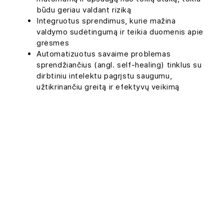
būdu geriau valdant riziką
Integruotus sprendimus, kurie mažina
valdymo sudėtingumą ir teikia duomenis apie
grėsmes
Automatizuotus savaime problemas
sprendžiančius (angl. self-healing) tinklus su
dirbtiniu intelektu pagrįstu saugumu,
užtikrinančiu greitą ir efektyvų veikimą
Partnerių
programa