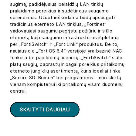
augimą, padidėjusius belaidžių LAN tinklų
pralaidumo poreikius ir sudėtingus saugumo
sprendimus. Užuot ieškodama būdų apsaugoti
tradicinius eterneto LAN tinklus, „Fortinet“
vadovaujasi saugumu pagrįstu požiūriu ir siūlo
eternetą kaip saugumo infrastruktūros išplėtimą
per „FortiSwitch“ ir „FortiLink“ produktus. Be to,
naujausioje „FortiOS 6.4“ versijoje yra bazinė NAC
funkcija be papildomų licencijų. „FortiSwitch“ siūlo
platų saugių, paprastų ir pagal poreikius pritaikomų
eterneto jungiklių asortimentą, kuris idealiai tinka
„Secure SD-Branch“ bei programoms – nuo skirtų
vienam kompiuteriui iki pritaikomų visam duomenų
centrui.
SKAITYTI DAUGIAU