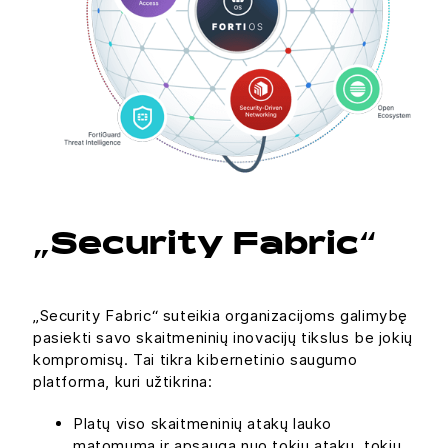
„Security Fabric“
„Security Fabric“ suteikia organizacijoms galimybę
pasiekti savo skaitmeninių inovacijų tikslus be jokių
kompromisų. Tai tikra kibernetinio saugumo
platforma, kuri užtikrina:
Platų viso skaitmeninių atakų lauko
matomumą ir apsaugą nuo tokių atakų, tokiu