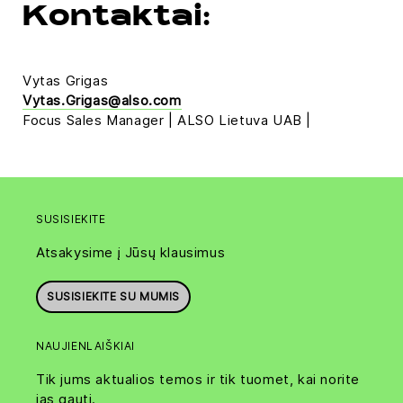
Kontaktai:
Vytas Grigas
Vytas.Grigas@also.com
Focus Sales Manager | ALSO Lietuva UAB |
SUSISIEKITE
Atsakysime į Jūsų klausimus
SUSISIEKITE SU MUMIS
NAUJIENLAIŠKIAI
Tik jums aktualios temos ir tik tuomet, kai norite
jas gauti.